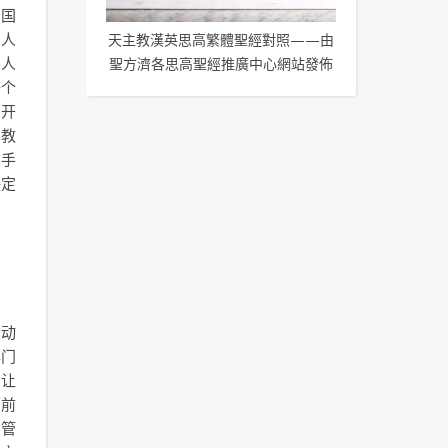
中国
国人
天主教漢英思高繁體聖經對照——由
要人
聖方濟各思高聖經推廣中心網站發佈
一个
。开
。教
人手
决定
调动
澳门
：让
面前
的管