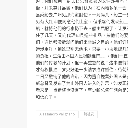
道：你们想用一封罢官总督签暑的文件办事吗
衙，并未离开县城，他们认为：在內地多呆一会
县乘船去广州见那海道副使。一到码头，船主一
见有大红印便同意他们上船，但乘客们发现船
船，就将他们的行李扔下去。船主屈服了，让罗
住了几天，又向代理知县送些礼品，按他们的
们，连信都没拆就问他们来省城之目的。他们详
远涉重洋，到这里别无他求，只要一小块地建几
的负担，生活由本国人民捐献维持……。他们一
他们的传教的计划，但一再重复的说：这事要待
才有权批准。罗只好退一步请求准许暂住，待葡
二日又撤销了他的许诺，因为擅自挽留外国人是
新总督又发布了禁止外国人进入的告示，如发现
看来是一点希望也没有了，至少新总督任期內是
和信心了。
Alessandro Valignano
範禮安