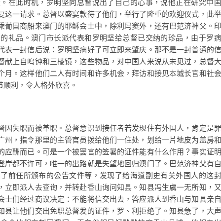
腔。在此时机，罗明坚向总督说出了自己的心事，说他正在研究中
复这一请求。总督以盛宴款待了他们，举行了隆重的欢迎仪式，此
乘葡国商船来澳门的耶稣会士中，除利玛窦外，还有巴范济神父。
团的礼品。澳门市长派代表和罗明坚给总督已交纳的珍品，由于罗
代表一封信后说：罗明坚病好了可立即来肇庆。那不是一封普通的
督献上自呜钟和三棱镜，这些物品，对中国人来说从未见过，总督
个月。这样他们二人有时间和许多机会，拜访和接见本城长官和社
节顺利，令人格外欣喜。
督因失职而被革职。总督意识到接任者若发现住有外国人，肯定是
广州，指令那里的主管官员拨给他们一住处，划给一片地皮为盖房
的应酬而已。可是一个被罢官的签暑的证件能有什么作用？事实证
登岸都不许可，唯一的出路就是失望地回归澳门了。巴范济神父有
阅了前任所颁布的公告文件等，发现了给海道副史有关外国人的这
，立即派人去查询，并转赴香山询问知县。知县冯生虞一无所知，
会士们经过商议决定：不能将信交出去，答应派人到香山与知县亲
知县让他们交出免职总督发的证件，罗、利拒绝了。知县急了，大