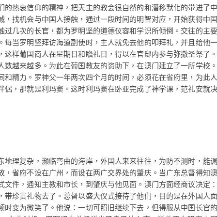
们的热衷信仰的精神，把天主的教会很自然的和潛移默化的带进了
城，找机会与中国人接触，通过一段时间的明智对应，开始获得中
触过几次的长官，都为罗明坚的道德仪容和学识所倾倒。交往的主
。每当罗明坚拜访海道副使时，主人就免去他的叩拜礼，并且给他
，这样葡国商人在星期日和瞻礼日，得以在官邸内参与弥撒圣祭了
人数越来越多。为此在葡国教友的资助下，在澳门建立了一所学校
间和精力。罗神父一年两次四个月的时间，必须花在省府里，为此
伴侶，那就是利玛窦。这时利玛窦在卧亚完成了神学课，范礼安就
东地理复杂，濒临弯曲的海岸，外国人来来往往，为防不测时，能
故，省府不设在广州，而设在两广交界处的肇庆。当广东总督得知
式文件，通知主教和市长，到肇庆与他见面。澳门方面经商议决定
，带珍贵礼物去了。总督以盛大仪式接待了他们，目的是在外国人
顿时变为微笑了。他说：一切可照旧继续下去，但得服从中国长官