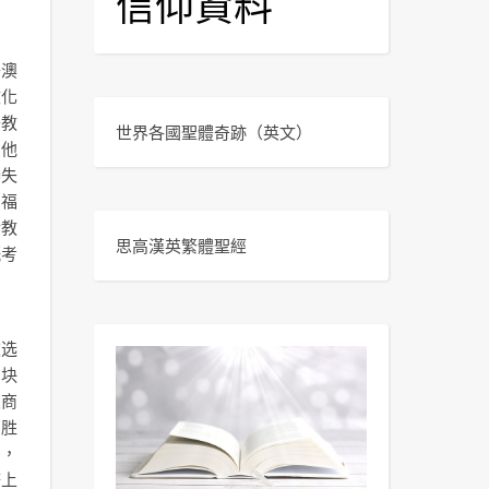
信仰資料
去澳
文化
开教
世界各國聖體奇跡
（英文）
，他
种失
督福
传教
思高漢英繁體聖經
既考
被选
方块
及商
制胜
的，
济上