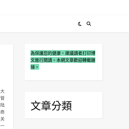
為保護您的健康，建議讀者打印博
文進行閲讀。本網文章歡迎轉載鏈
接。
登大
山管
文章分類
的陆
葡商
姻关
为一