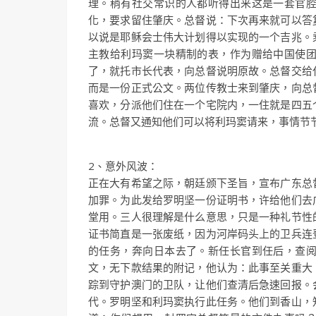
理。稍有社交常识的人都听得出来这是一套官
化，要求留住肇庆。总督说：下次再来就可以答
以说是耶稣会士伟大计划得以实现的一个吉兆。
主教给利玛窦一块精制的表，作为赠给中国使
了，就托市长代表，向总督说明原故。总督交给
而是一份正式公文。两位传教士来到肇庆，向总
喜欢，分派他们住在一个宅院内，一住就是四五
流。总督又通知他们可以将利玛窦请来，事情节
2、意外风波：
正在大有希望之际，朝廷颁下圣旨，宣布广东总
加罪。为此发给罗明坚一份证明书，许给他们去
堂用。三人很理解是什么意思，只是一种礼节性
证书简直是一张废纸，因为河岸码头上的卫兵连
的任务，奔向日本去了。新任长官到任后，查
文，无下款结果的附记，他认为：此事至关重大
踪到守护澳门的卫队，让他们查清后急速回报。
代。罗明坚和利玛窦执行此任务。他们到香山，