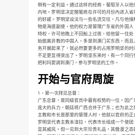
倒有一定利益。通过这样的经商，葡萄牙人以他
内地。罗明坚决定随葡商在许可的月份內进入省
的好感。罗明坚设法与一些名流交往，凡与他接
物是海道副使，他的权力是管理广东省的外国人
特权，许可他晚上不回船上过夜，给他留一住处
始脱离异教的中国人，多是到澳门买东西，而且
务开展起来了，就必然要更多的占用罗明坚的时
不足更显得突出了。罗明坚东来时，有一个同行
把利玛窦调到澳门，参与罗明坚的工作。
开始与官府周旋
1、第一次拜见总督：
广东总督，是同级官员中最有权势的一位。因广
庞大的兵力，朝廷将广西合并于广东；也为此之
主教和市长是那里的管理人时，他就以官府的正
罗明坚代表主教本湟拉，代表市长组成一个使团
显其威风。但一见到大宗珍贵礼品，其傲漫之态