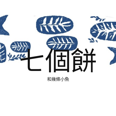
七個餅
和幾條小魚