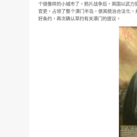
个很像样的小城市了。鸦片战争后，英国以武力强
官吏，占领了整个澳门半岛，使其统治合法化，并
好条约，再次确认草约有关澳门的提议。