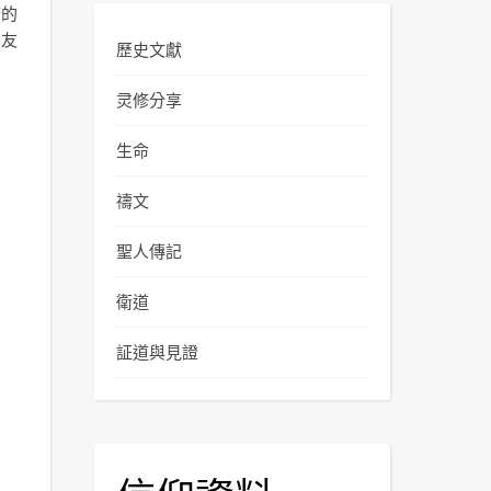
府的
商友
歷史文獻
灵修分享
生命
禱文
聖人傳記
衛道
証道與見證