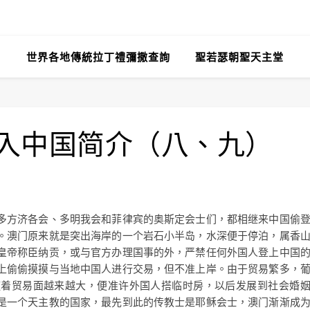
世界各地傳統拉丁禮彌撒查詢
聖若瑟朝聖天主堂
入中国简介（八、九）
多方济各会、多明我会和菲律宾的奥斯定会士们，都相继来中国偷
。澳门原来就是突出海岸的一个岩石小半岛，水深便于停泊，属香
皇帝称臣纳贡，或与官方办理国事的外，严禁任何外国人登上中国
上偷偷摸摸与当地中国人进行交易，但不准上岸。由于贸易繁多，
随着贸易面越来越大，便准许外国人搭临时房，以后发展到社会婚
是一个天主教的国家，最先到此的传教士是耶稣会士，澳门渐渐成