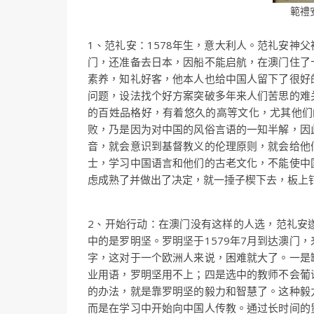
範禮安（
1、范礼安：1578年生，意大利人。范礼安神
门，还准备去日本，因船不能启航，在澳门住了
素养，知礼好客，他本人也给中国人留下了很好
问题，设法找个好方案突破多年来人们苦思的难
的百姓品格好，有着悠久的高等文化，尤其他们
败，乃是因为对中国的风俗言语的一知半解，因
音，就会意识到基督教义的伦理原则，就会给他
士，学习中国语言和他们的古老文化，不能使中
虑成熟了并做出了决定，就一捶子楔下去，板上
2、开始行动：在澳门没有这样的人选，范礼安
中的是罗明坚。罗明坚于1579年7月到达澳门
字，这对于一个欧洲人来说，困难就大了。一是
业用语，罗明坚用不上；四是选中的教师不会葡
的办法，就是靠罗明坚的毅力和智慧了。这种毅
而是在学习中开始向中国人传教。通过长时间的