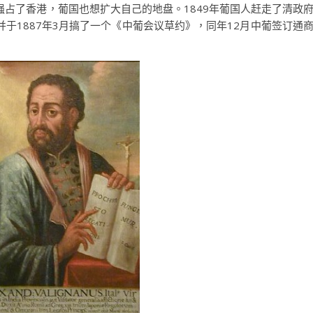
占了香港，葡国也想扩大自己的地盘。1849年葡国人赶走了清政
于1887年3月搞了一个《中葡会议草约》，同年12月中葡签订通