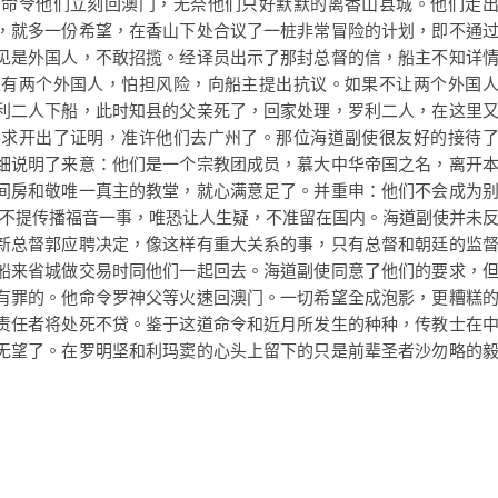
？命令他们立刻回澳门，无奈他们只好默默的离香山县城。他们走
，就多一份希望，在香山下处合议了一桩非常冒险的计划，即不通
见是外国人，不敢招揽。经译员出示了那封总督的信，船主不知详
上有两个外国人，怕担风险，向船主提出抗议。如果不让两个外国
利二人下船，此时知县的父亲死了，回家处理，罗利二人，在这里
要求开出了证明，准许他们去广州了。那位海道副使很友好的接待
细说明了来意：他们是一个宗教团成员，慕大中华帝国之名，离开
间房和敬唯一真主的教堂，就心满意足了。并重申：他们不会成为
直不提传播福音一事，唯恐让人生疑，不准留在国内。海道副使并未
新总督郭应聘决定，像这样有重大关系的事，只有总督和朝廷的监
船来省城做交易时同他们一起回去。海道副使同意了他们的要求，
有罪的。他命令罗神父等火速回澳门。一切希望全成泡影，更糟糕
责任者将处死不贷。鉴于这道命令和近月所发生的种种，传教士在
无望了。在罗明坚和利玛窦的心头上留下的只是前辈圣者沙勿略的