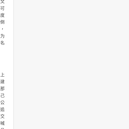
国文
举可
印度
病倒
信，
大为
会名
罪上
和建
明那
自己
封公
又追
自交
声喊