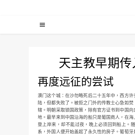
天主教早期传
再度远征的尝试
澳门这个城：在沙勿略死后二十五年中，西方许
陆，但都失败了。被拒之门外的传教士心急如焚
辖。明朝采取锁国政策，除有官方证书到中国向
地。最早来到中国沿海的船只是葡国商人，在海
登上岸来，却不能过夜，晚上必须回到船上。
系，外国人便开始盖起了永久性的房子。葡萄牙