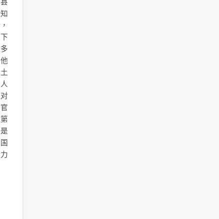
出县
过知
情，
人下
又多
了他
本土
别人
反对
督官
但第
的是
中国
毅力