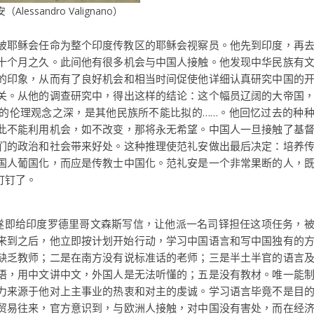
Alessandro Valignano）
父被耶稣会任命为整个印度传教区的耶稣会视察员。他先到印度，再
十个月之久。此间他有很多机会与中国人接触。他发现中华民族有
的印象，从而有了良好机会和相当时间促使他详细认真研究中国的
关。从他的调查研究中，得出这样的结论：这个幅员辽阔的大帝国
的伦理观念之深，是其他民族所不能比拟的……。他回忆过去的种
此不能利用机会，如不改变，那将永无希望。中国人一旦接触了基
们的政治和社会带来好处。这种推理使范礼安做出最后决定：培养
国人葡国化，而应是传教士中国化。范礼安是一个非常果断的人，
钉钉了。
遂即给印度罗德里哥文森斯写信，让他派一名司铎担任这项任务，
，来到之后，他立即按计划开始行动，学习中国语言和写中国独有的
缺乏教师；二是在南方没有说标准话的老师；三是半土半官的语言
语，用中文讲中文，外国人是无法听懂的；五是没有教材。唯一能
力来源于他对上主事业的热衷和对主的虔诚。学习语言毕竟不是目
贸易往来，官方意识到，与欧洲人接触，对中国没有害处，而在经