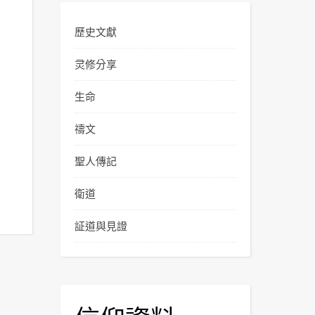
歷史文獻
灵修分享
生命
禱文
聖人傳記
衛道
証道與見證