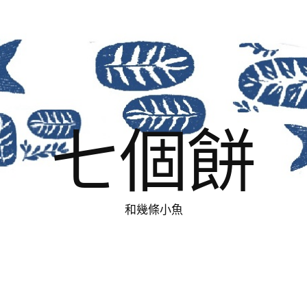
七個餅
和幾條小魚