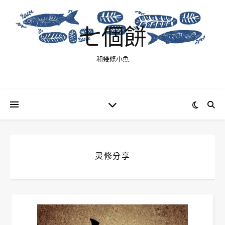
七個餅
和幾條小魚
灵修分享