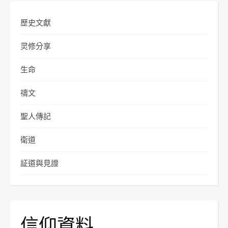
歷史文獻
灵修分享
生命
禱文
聖人傳記
衛道
証道與見證
信仰資料