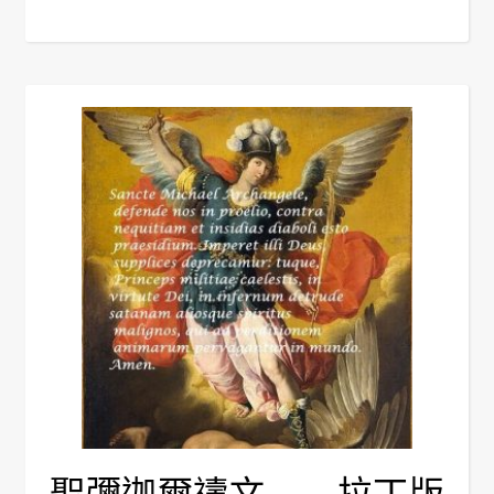
聖彌迦爾禱文—— 拉丁版