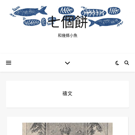
七個餅
和幾條小魚
禱文