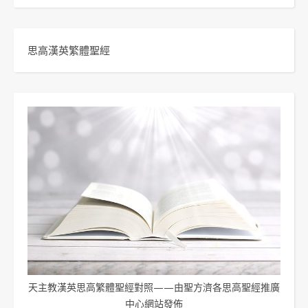
思高漢英繁體聖經
天主教漢英思高繁體聖經對照——由聖方濟各思高聖經推廣
中心網站發佈