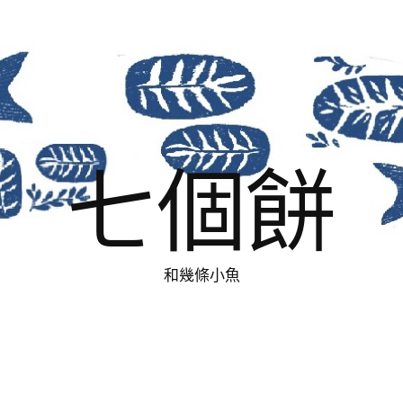
七個餅
和幾條小魚