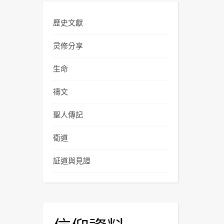
歷史文獻
灵修分享
生命
禱文
聖人傳記
衛道
証道與見證