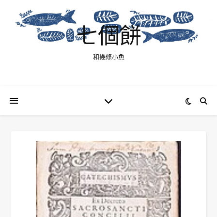
七個餅
和幾條小魚