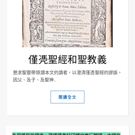
僅凴聖經和聖教義
懇求聖靈帶領讀本文的讀者，以澄清僅憑聖經的謬誤，
因父、及子、及聖神...
閱讀全文