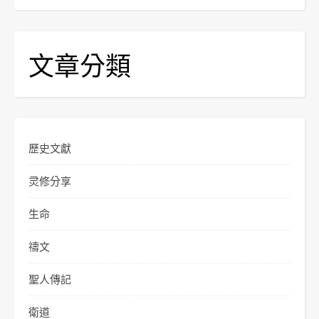
文章分類
歷史文獻
灵修分享
生命
禱文
聖人傳記
衛道