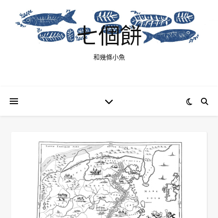
七個餅
和幾條小魚