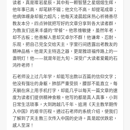
读者，真是璨若星辰。其中有一颗智慧之星熠熠生辉，
他年事已高，却笔耕不辍；他文化不高，却提笔成章；
他病体缠身却毅力超凡；他每天凌晨起床热心祈祷善尽
教友本分，四点钟就把写好的文章分享到各大读者群，
为教友们送来丰盛的“早餐”。他思维敏捷，虽然年老，
却不古板；他善解人意却又卓尔不群！他谦卑、忍耐、
乐观，把自己完全交给天主，字里行间透露出老教友的
精神品格。他是天主特选之器，更是雅颂福传路上的一
盏明灯！他——就是年近九旬、深受广大读者爱戴的石
鸿祚老师！
石老师没上过几年学，却能写出数以百篇的信仰文字；
他没有强壮的身躯，肺部严重受损，腰部不能直立，每
天躺在床上用手机打字，却能几乎以每天一篇文章的速
度为读者们提供精神食粮。他写的都是真人真事，小到
日常生活琐事，大到跨越几千年、追溯《天主教早期传
入中国》的艰辛历程。通过石老师的系统介绍，使我们
了解到了天主教三次传入中国的史诗。真是起伏跌宕，
感人至深！