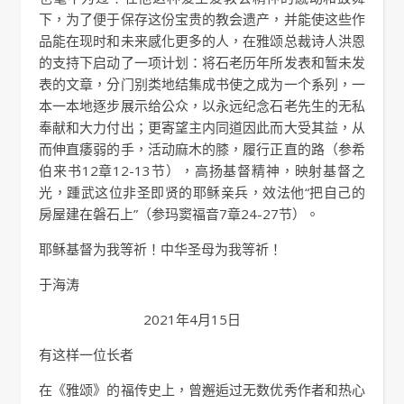
下，为了便于保存这份宝贵的教会遗产，并能使这些作
品能在现时和未来感化更多的人，在雅颂总裁诗人洪恩
的支持下启动了一项计划：将石老历年所发表和暂未发
表的文章，分门别类地结集成书使之成为一个系列，一
本一本地逐步展示给公众，以永远纪念石老先生的无私
奉献和大力付出；更寄望主内同道因此而大受其益，从
而伸直痿弱的手，活动麻木的膝，履行正直的路（参希
伯来书12章12-13节），高扬基督精神，映射基督之
光，踵武这位非圣即贤的耶稣亲兵，效法他“把自己的
房屋建在磐石上”（参玛窦福音7章24-27节）。
耶稣基督为我等祈！中华圣母为我等祈！
于海涛
2021年4月15日
有这样一位长者
在《雅颂》的福传史上，曾邂逅过无数优秀作者和热心