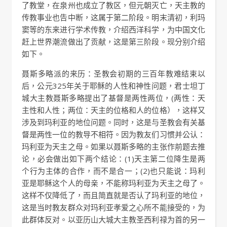
了教堂，在泉州也成立了教区，但元朝灭亡，天主教的
传教事业也告中断，这属于第二阶段。明末清初，利玛
窦等的东来进行学术传教，介绍西洋科学，为中国文化
赶上世界潮流做出了贡献，这是第三阶段。现分别介绍
如下。
聂斯多略派的来历：圣教会初期的三百年教难结束以
后，公元325年关于耶稣的人性和神性问题，君士坦丁
城大主教聂斯多略提出了基督是两性两位，(两性：天
主性和人性；两位：天主的位格和人的位格），这样又
涉及到玛利亚的地位问题。同时，这是与圣教会有关基
督是两性一位的教导不相符。因为教友们习惯并公认：
玛利亚为天主之母。如果以聂斯多略的主张作前题去推
论，必会做出如下两个结论：(1)天主第二位降生是两
个行为主体的合作，而不是合一；(2)也只能说：玛利
亚是耶稣这个人的母亲，不能称玛利亚为天主之母了。
这样不仅降低了，而且简直就是否认了玛利亚的地位，
这是当时教友群众对玛利亚孝爱之心所不能接受的，为
此群体反对。以亚历山大城大主教圣西利禄为首的另一