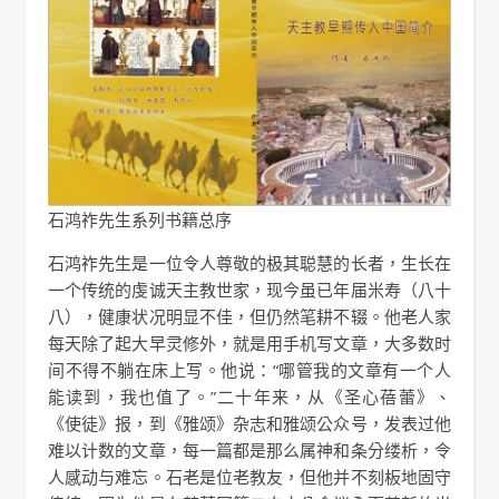
石鸿祚先生系列书籍总序
石鸿祚先生是一位令人尊敬的极其聪慧的长者，生长在
一个传统的虔诚天主教世家，现今虽已年届米寿（八十
八），健康状况明显不佳，但仍然笔耕不辍。他老人家
每天除了起大早灵修外，就是用手机写文章，大多数时
间不得不躺在床上写。他说：“哪管我的文章有一个人
能读到，我也值了。”二十年来，从《圣心蓓蕾》、
《使徒》报，到《雅颂》杂志和雅颂公众号，发表过他
难以计数的文章，每一篇都是那么属神和条分缕析，令
人感动与难忘。石老是位老教友，但他并不刻板地固守