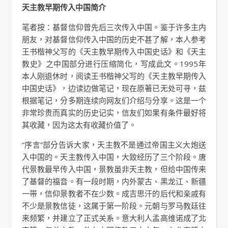
天主教早期传入中国简介
笔者按：基督信仰曾先后三次传入中国。鉴于许多主内
朋友，对基督信仰传入中国的历史不甚了解，本人参考
王书楷神父写的《天主教早期传入中国史话》和《天主
教史》之中国部分进行压缩简化，写成此文。1995年
本人刚退休时，阅读王书楷神父写的《天主教早期传入
中国史话》，边读边做笔记，现在原著已无处可寻，兹
根据笔记，分多期连续向网友们介绍与分享。这是一个
非常珍贵而真实的历史记实，信友们如果有条件最好将
其收藏，因为这太有收藏价值了。
“序言”部分告诉大家，天主教不是通过帝国主义大炮送
入中国的。天主教传入中国，大致经历了三个阶段。唐
代景教最早传入中国，景教虽非天主教，但给中国传来
了基督的福音。有一段时期，内外蒙古、黑龙江、新疆
一带，信仰景教者不在少数。成吉思汗的后代和亲戚有
不少是景教信徒，这属于第一阶段。元朝与罗马教廷往
来频繁，并建立了正式关系。意大利人孟高维诺成了北