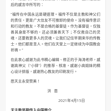
后的感言中所写的：
“福传在中国永远是硬道理。福传不仅是主教和神父们
的责任，更是广大信友不可推卸的使命。没有福传意识
和行动的教友，不是合格的基督徒。作为基督徒，仅独
善其身是不够的，还必须兼善天下；不仅救自己的灵
魂，还要救更多人的灵魂。让我们记住早期来华的传教
士，他们都是圣人。他们在天堂上一定继续为中国教会
祈祷。”
在此衷心感谢为此书精心编辑、修正的于海涛老师，感
谢高神父（“小铎”）的推荐、核准，感谢小高姐妹的精
心设计排版，感谢热心教友的印刷发行。
愿天主永受赞美！
洪 恩
2021年4月15日
天主教早期传入中国简介