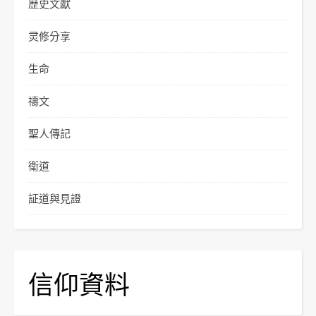
歷史文獻
灵修分享
生命
禱文
聖人傳記
衛道
証道與見證
信仰資料