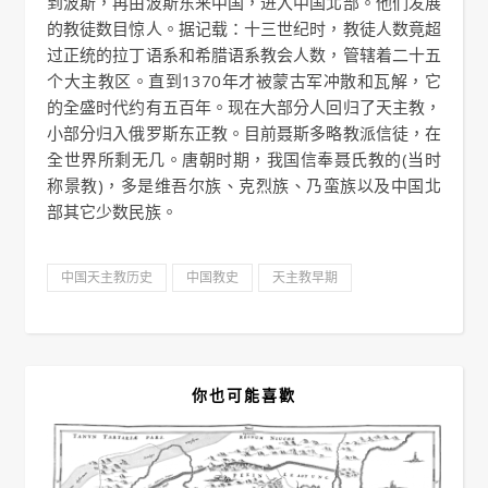
到波斯，再由波斯东来中国，进入中国北部。他们发展
的教徒数目惊人。据记载：十三世纪时，教徒人数竟超
过正统的拉丁语系和希腊语系教会人数，管辖着二十五
个大主教区。直到1370年才被蒙古军冲散和瓦解，它
的全盛时代约有五百年。现在大部分人回归了天主教，
小部分归入俄罗斯东正教。目前聂斯多略教派信徒，在
全世界所剩无几。唐朝时期，我国信奉聂氏教的(当时
称景教)，多是维吾尔族、克烈族、乃蛮族以及中国北
部其它少数民族。
中国天主教历史
中国教史
天主教早期
你也可能喜歡