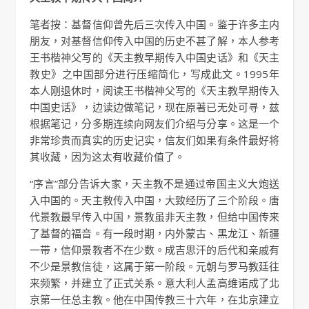
笔者按：基督信仰曾先后三次传入中国。鉴于许多主内
朋友，对基督信仰传入中国的历史不甚了解，本人参考
王书楷神父写的《天主教早期传入中国史话》和《天主
教史》之中国部分进行压缩简化，写成此文。1995年
本人刚退休时，阅读王书楷神父写的《天主教早期传入
中国史话》，边读边做笔记，现在原著已无处可寻，兹
根据笔记，分多期连续向网友们介绍与分享。这是一个
非常珍贵而真实的历史记实，信友们如果有条件最好将
其收藏，因为这太有收藏价值了。
“序言”部分告诉大家，天主教不是通过帝国主义大炮送
入中国的。天主教传入中国，大致经历了三个阶段。唐
代景教最早传入中国，景教虽非天主教，但给中国传来
了基督的福音。有一段时期，内外蒙古、黑龙江、新疆
一带，信仰景教者不在少数。成吉思汗的后代和亲戚有
不少是景教信徒，这属于第一阶段。元朝与罗马教廷往
来频繁，并建立了正式关系。意大利人孟高维诺成了北
京第一任总主教。他在中国传教三十六年，在北京建立