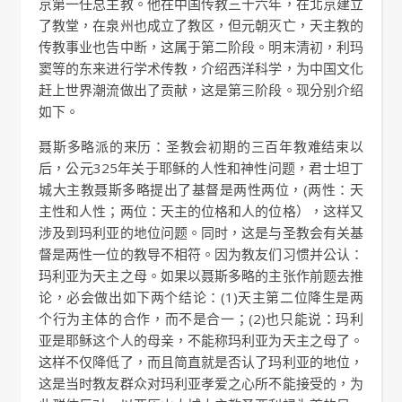
京第一任总主教。他在中国传教三十六年，在北京建立
了教堂，在泉州也成立了教区，但元朝灭亡，天主教的
传教事业也告中断，这属于第二阶段。明末清初，利玛
窦等的东来进行学术传教，介绍西洋科学，为中国文化
赶上世界潮流做出了贡献，这是第三阶段。现分别介绍
如下。
聂斯多略派的来历：圣教会初期的三百年教难结束以
后，公元325年关于耶稣的人性和神性问题，君士坦丁
城大主教聂斯多略提出了基督是两性两位，(两性：天
主性和人性；两位：天主的位格和人的位格），这样又
涉及到玛利亚的地位问题。同时，这是与圣教会有关基
督是两性一位的教导不相符。因为教友们习惯并公认：
玛利亚为天主之母。如果以聂斯多略的主张作前题去推
论，必会做出如下两个结论：(1)天主第二位降生是两
个行为主体的合作，而不是合一；(2)也只能说：玛利
亚是耶稣这个人的母亲，不能称玛利亚为天主之母了。
这样不仅降低了，而且简直就是否认了玛利亚的地位，
这是当时教友群众对玛利亚孝爱之心所不能接受的，为