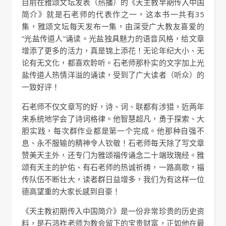
目前在雅颂文坛发表（热播）的《天主教早期传入中国
简介》就是石老师的代表作之一，这本书一共有35
集，雅颂文坛每天发布一集，由深受广大教友喜爱的
“光盐传道人”诵读。光盐独具魅力的语音风格，给文章
增添了更多的活力，真是锦上添花！无论年纪大小、无
论有无文化，都喜欢聆听。石老师那朴实的文字加上光
盐传道人热情洋溢的诵读，受到了广大读者（听众）的
一致好评！
石老师不仅文章写的好，诗、词、联都有涉猎，近两年
来系统地学会了诗词格律。他智慧超凡，勇于探索、大
胆实践，每次群作业都是第一个完成。他那种自强不
息、永不服输的精神令人钦敬！石老师每天除了写文章
赞美天主外，还专门为雅颂福传诵念二十端玫瑰经。雅
颂有天主的护佑、有石老师的热诚祈祷，一路高歌，福
传队伍不断壮大，读者群日益增多，我们为有这样一位
德高望重的大家长感到自豪！
《天主教初期传入中国简介》是一份非常珍贵的历史资
料，是石鸿祚老师为教会留下的宝贵财富，正如他在最