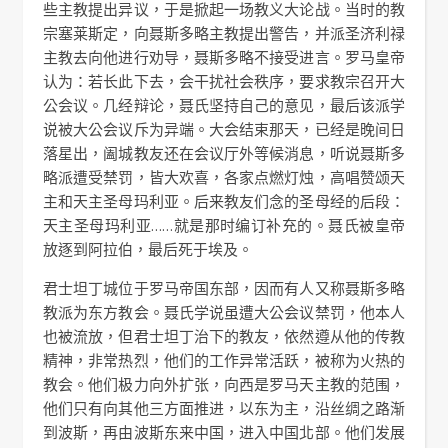
些主教提出异议，于是掀起一场教义大论战。当时的教
宗塞莱斯定，向聂斯多略主教提出警告，并派圣济利禄
主教去向他进行劝导，聂斯多略不接受进言。罗马皇帝
认为：若长此下去，会干扰社会秩序，要求教宗召开大
公会议。几经辩论，聂氏坚持自己的意见，最后该派学
说被大公会议斥为异端。大会结束那天，已经是晚间日
落星出，阖城教友还在会议厅外等候消息，听说聂斯多
略派遭受禁罚，皆大欢喜，各家点燃灯烛，高唱赞颂天
主和天主圣母玛利亚。后来教友们念的圣母经的后段：
天主圣母玛利亚……就是那时编订补充的。聂氏被皇帝
放逐到阿拉伯，最后死于埃及。
君士坦丁城位于罗马帝国东部，因而有人又称聂斯多略
教派为东方教会。聂氏学说虽遭大公会议禁罚，他本人
也被流放，但君士坦丁治下的教友，依然遵从他的传教
精神，非常热烈，他们的工作异常活跃，被称为火热的
教会。他们极力向外扩张，向西是罗马天主教的范围，
他们只有向其他三方面推进，以东为主，沿丝绸之路渐
到波斯，再由波斯东来中国，进入中国北部。他们发展