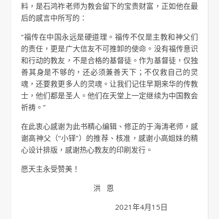
料，是石鸿祚老师为教会留下的宝贵财富，正如他在最
后的感言中所写的：
“福传在中国永远是硬道理。福传不仅是主教和神父们
的责任，更是广大信友不可推卸的使命。没有福传意识
和行动的教友，不是合格的基督徒。作为基督徒，仅独
善其身是不够的，还必须兼善天下；不仅救自己的灵
魂，还要救更多人的灵魂。让我们记住早期来华的传教
士，他们都是圣人。他们在天堂上一定继续为中国教会
祈祷。”
在此衷心感谢为此书精心编辑、修正的于海涛老师，感
谢高神父（“小铎”）的推荐、核准，感谢小高姐妹的精
心设计排版，感谢热心教友的印刷发行。
愿天主永受赞美！
洪 恩
2021年4月15日