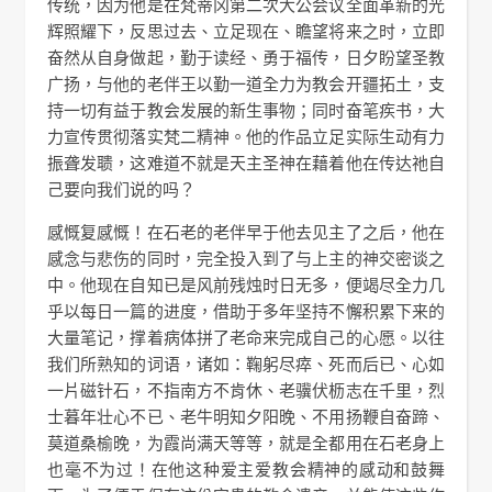
传统，因为他是在梵蒂冈第二次大公会议全面革新的光
辉照耀下，反思过去、立足现在、瞻望将来之时，立即
奋然从自身做起，勤于读经、勇于福传，日夕盼望圣教
广扬，与他的老伴王以勤一道全力为教会开疆拓土，支
持一切有益于教会发展的新生事物；同时奋笔疾书，大
力宣传贯彻落实梵二精神。他的作品立足实际生动有力
振聋发聩，这难道不就是天主圣神在藉着他在传达祂自
己要向我们说的吗？
感慨复感慨！在石老的老伴早于他去见主了之后，他在
感念与悲伤的同时，完全投入到了与上主的神交密谈之
中。他现在自知已是风前残烛时日无多，便竭尽全力几
乎以每日一篇的进度，借助于多年坚持不懈积累下来的
大量笔记，撑着病体拼了老命来完成自己的心愿。以往
我们所熟知的词语，诸如：鞠躬尽瘁、死而后已、心如
一片磁针石，不指南方不肯休、老骥伏枥志在千里，烈
士暮年壮心不已、老牛明知夕阳晚、不用扬鞭自奋蹄、
莫道桑榆晚，为霞尚满天等等，就是全都用在石老身上
也毫不为过！在他这种爱主爱教会精神的感动和鼓舞