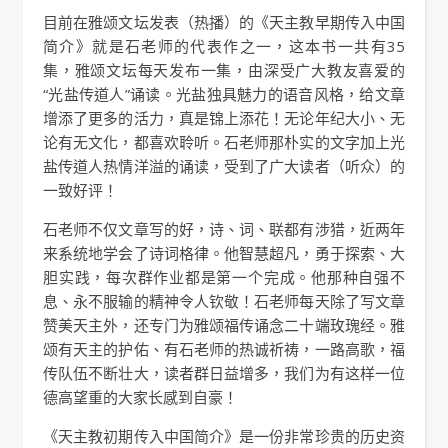
目前在雅颂文坛发表（热播）的《天主教早期传入中国
简介》就是石老师的代表作之一，这本书一共有35
集，雅颂文坛每天发布一集，由深受广大教友喜爱的
“光盐传道人”诵读。光盐独具魅力的语音风格，给文章
增添了更多的活力，真是锦上添花！无论年纪大小、无
论有无文化，都喜欢聆听。石老师那朴实的文字加上光
盐传道人热情洋溢的诵读，受到了广大读者（听众）的
一致好评！
石老师不仅文章写的好，诗、词、联都有涉猎，近两年
来系统地学会了诗词格律。他智慧超凡，勇于探索、大
胆实践，每次群作业都是第一个完成。他那种自强不
息、永不服输的精神令人钦敬！石老师每天除了写文章
赞美天主外，还专门为雅颂福传诵念二十端玫瑰经。雅
颂有天主的护佑、有石老师的热诚祈祷，一路高歌，福
传队伍不断壮大，读者群日益增多，我们为有这样一位
德高望重的大家长感到自豪！
《天主教初期传入中国简介》是一份非常珍贵的历史资