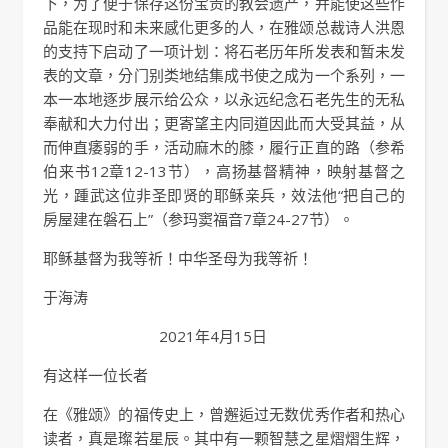
下，为了便于保存这份宝贵的教会遗产，并能使这些作
品能在现时和未来感化更多的人，在雅颂总裁诗人洪恩
的支持下启动了一项计划：将石老历年所发表和暂未发
表的文章，分门别类地结集成书使之成为一个系列，一
本一本地逐步展示给公众，以永远纪念石老先生的无私
奉献和大力付出；更寄望主内同道因此而大受其益，从
而伸直痿弱的手，活动麻木的膝，履行正直的路（参希
伯来书12章12-13节），高扬基督精神，映射基督之
光，踵武这位非圣即贤的耶稣亲兵，效法他“把自己的
房屋建在磐石上”（参玛窦福音7章24-27节）。
耶稣基督为我等祈！中华圣母为我等祈！
于海涛
2021年4月15日
有这样一位长者
在《雅颂》的福传史上，曾邂逅过无数优秀作者和热心
读者，真是璨若星辰。其中有一颗智慧之星熠熠生辉，