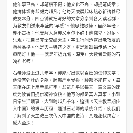
他年事已高，却笔耕不辍；他文化不高，却提笔成章；
他病体缠身却毅力超凡；他每天凌晨起床热心祈祷善尽
教友本分，四点钟就把写好的文章分享到各大读者群，
为教友们送来丰盛的“早餐”。他思维敏捷，虽然年老，
却不古板；他善解人意却又卓尔不群！他谦卑、忍耐、
乐观，把自己完全交给天主，字里行间透露出老教友的
精神品格。他是天主特选之器，更是雅颂福传路上的一
盏明灯！他——就是年近九旬、深受广大读者爱戴的石
鸿祚老师！
石老师没上过几年学，却能写出数以百篇的信仰文字；
他没有强壮的身躯，肺部严重受损，腰部不能直立，每
天躺在床上用手机打字，却能几乎以每天一篇文章的速
度为读者们提供精神食粮。他写的都是真人真事，小到
日常生活琐事，大到跨越几千年、追溯《天主教早期传
入中国》的艰辛历程。通过石老师的系统介绍，使我们
了解到了天主教三次传入中国的史诗。真是起伏跌宕，
感人至深！