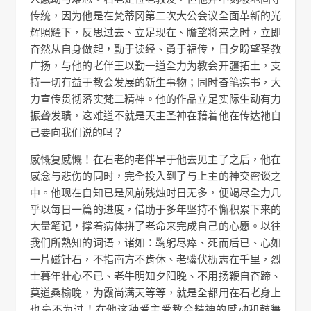
传统，因为他是在梵蒂冈第二次大公会议全面革新的光
辉照耀下，反思过去、立足现在、瞻望将来之时，立即
奋然从自身做起，勤于读经、勇于福传，日夕盼望圣教
广扬，与他的老伴王以勤一道全力为教会开疆拓土，支
持一切有益于教会发展的新生事物；同时奋笔疾书，大
力宣传贯彻落实梵二精神。他的作品立足实际生动有力
振聋发聩，这难道不就是天主圣神在藉着他在传达祂自
己要向我们说的吗？
感慨复感慨！在石老的老伴早于他去见主了之后，他在
感念与悲伤的同时，完全投入到了与上主的神交密谈之
中。他现在自知已是风前残烛时日无多，便竭尽全力几
乎以每日一篇的进度，借助于多年坚持不懈积累下来的
大量笔记，撑着病体拼了老命来完成自己的心愿。以往
我们所熟知的词语，诸如：鞠躬尽瘁、死而后已、心如
一片磁针石，不指南方不肯休、老骥伏枥志在千里，烈
士暮年壮心不已、老牛明知夕阳晚、不用扬鞭自奋蹄、
莫道桑榆晚，为霞尚满天等等，就是全都用在石老身上
也毫不为过！在他这种爱主爱教会精神的感动和鼓舞