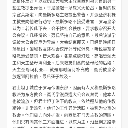
此群体反对。以亚历山大城大主教圣西利禄为首的另一
些主教提出异议，于是掀起一场教义大论战。当时的教
宗塞莱斯定，向聂斯多略主教提出警告，并派圣济利禄
主教去向他进行劝导，聂斯多略不接受进言。罗马皇帝
认为：若长此下去，会干扰社会秩序，要求教宗召开大
公会议。几经辩论，聂氏坚持自己的意见，最后该派学
说被大公会议斥为异端。大会结束那天，已经是晚间日
落星出，阖城教友还在会议厅外等候消息，听说聂斯多
略派遭受禁罚，皆大欢喜，各家点燃灯烛，高唱赞颂天
主和天主圣母玛利亚。后来教友们念的圣母经的后段：
天主圣母玛利亚……就是那时编订补充的。聂氏被皇帝
放逐到阿拉伯，最后死于埃及。
君士坦丁城位于罗马帝国东部，因而有人又称聂斯多略
教派为东方教会。聂氏学说虽遭大公会议禁罚，他本人
也被流放，但君士坦丁治下的教友，依然遵从他的传教
精神，非常热烈，他们的工作异常活跃，被称为火热的
教会。他们极力向外扩张，向西是罗马天主教的范围，
他们只有向其他三方面推进，以东为主，沿丝绸之路渐