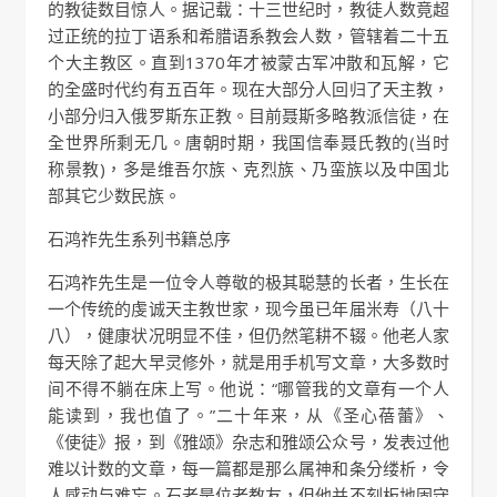
的教徒数目惊人。据记载：十三世纪时，教徒人数竟超
过正统的拉丁语系和希腊语系教会人数，管辖着二十五
个大主教区。直到1370年才被蒙古军冲散和瓦解，它
的全盛时代约有五百年。现在大部分人回归了天主教，
小部分归入俄罗斯东正教。目前聂斯多略教派信徒，在
全世界所剩无几。唐朝时期，我国信奉聂氏教的(当时
称景教)，多是维吾尔族、克烈族、乃蛮族以及中国北
部其它少数民族。
石鸿祚先生系列书籍总序
石鸿祚先生是一位令人尊敬的极其聪慧的长者，生长在
一个传统的虔诚天主教世家，现今虽已年届米寿（八十
八），健康状况明显不佳，但仍然笔耕不辍。他老人家
每天除了起大早灵修外，就是用手机写文章，大多数时
间不得不躺在床上写。他说：“哪管我的文章有一个人
能读到，我也值了。”二十年来，从《圣心蓓蕾》、
《使徒》报，到《雅颂》杂志和雅颂公众号，发表过他
难以计数的文章，每一篇都是那么属神和条分缕析，令
人感动与难忘。石老是位老教友，但他并不刻板地固守