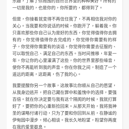
乐趣，了解了你周围的自然世界里的种种美好。所有的
一切是我的，也是你的，你所要的，都得到了。
但是，你接着就变得不再信任我了，不再相信我对你的
关心。当我要和你说话的时候，你跑开了，躲着我。你
只喜欢那些你自己认为是好的东西，你觉得值得你去拥
有的，你觉得值得你去完成的，你觉得你需要有的样
子，你觉得你需要有的谈话，你觉得你需要去征服的、
可以取悦自己、满足自己的东西。当时间推移，年复一
年，你让你的心里灌满了这些，你的世界里那些噪音，
使你不再能听到我的声音。你在你我之间，制造了一个
遥远的距离，这距离，伤了我的心。
我要提醒你另一个故事，这故事比你顺从自己的愿望，
从我身边逃开，把自己藏在罪中和羞愧中的选择，要强
百倍。就在你决定要与我有这个隔阂的时候，我就打算
好了，要把你的心重新捡回来。从那天开始，我将我神
圣的谋略付诸行动，只为了要和你回到从前，在静谧的
伊甸园中漫步，倾心相谈。我长久地盼望，盼望你再度
在我的爱里歇息。