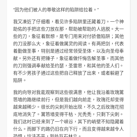
“因为他们被人的尊敬这样的陷阱给拉着。”
我又凑近了仔细看，看见许多陷阱里还藏着刀。一个神
助佑的手把这些刀放在那，帮助被帮助的人逃脱。大一
些的刀，象征着默想，是专门用来对付骄傲陷阱；其他
的刀没那么大，象征着做属灵的阅读。有两把剑，代表
着勤做圣事，特别是通过经常领受圣体，以及向圣母奉
献。另外还有把锤子，象征着做忏悔告解圣事，而其他
的刀则强调奉献给圣约瑟，圣雷思，和其他的圣人们。
有不少男孩子通过这些把自己释放了出来，或者躲避了
陷阱。
我的向导对我能观察到这些很满意，他让我沿着玫瑰篱
笆墙的路继续前行，但是我们越向前走，玫瑰花却变得
越来越稀少。很长的尖刺开始出现，不久之后玫瑰花彻
底地消失了。篱笆墙变得干枯、光秃秃，只剩下尖刺。
我们这时已经来到了一个峡谷，其下的峭壁不知隐藏着
什么。而脚下的路仍旧在向下行，而且变得越来越令人
恐惧，坑洼不平，到处巨石林立。