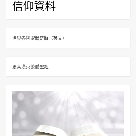
信仰資料
世界各國聖體奇跡
（英文）
思高漢英繁體聖經