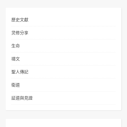
歷史文獻
灵修分享
生命
禱文
聖人傳記
衛道
証道與見證