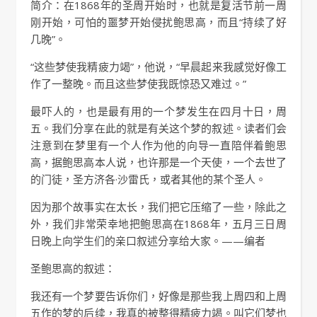
简介：在1868年的圣周开始时，也就是复活节前一周
刚开始，可怕的噩梦开始侵扰鲍思高，而且“持续了好
几晚”。
“这些梦使我精疲力竭”，他说，“早晨起来我感觉好像工
作了一整晚。而且这些梦使我既惊恐又难过。”
最吓人的，也是最有用的一个梦发生在四月十日，周
五。我们分享在此的就是有关这个梦的叙述。读者们会
注意到在梦里有一个人作为他的向导一直陪伴着鲍思
高，据鲍思高本人说，也许那是一个天使，一个去世了
的门徒，圣方济各·沙雷氏，或者其他的某个圣人。
因为那个故事实在太长，我们把它压缩了一些，除此之
外，我们非常荣幸地把鲍思高在1868年，五月三日周
日晚上向学生们的亲口叙述分享给大家。——编者
圣鲍思高的叙述：
我还有一个梦要告诉你们，好像是那些我上周四和上周
五作的梦的后续，我真的被整得精疲力竭。叫它们梦也