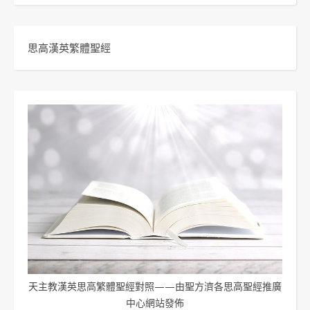
思高漢英繁體聖經
天主教漢英思高繁體聖經對照——由聖方濟各思高聖經推廣
中心網站發佈