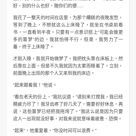
好，别的什么也好，随你们的便……
我花了一整天的时间在店里，为那个糟糕的夜晚发愁，
等到了晚上，不想就这么上床睡了，就坐在书桌前看
书，一直看到半夜。只要有一点意识搭上“可能会做更
多的噩梦”的边，我就怕得不行。但是，我努力了一
番，终于上床睡了。
才刚入睡，我就开始做梦了。我把枕头靠在床板上，然
后靠在上面，但是不久我就因为太累而睡着了。立刻，
前面晚上出现的那个人又来到我的床边。
“起来跟着我！”他说。
“看在老天的份上，”我抗议道，“请别来打搅我，我已经
精疲力尽了！我牙齿疼了好几天了，需要好好休息，再
说，这些噩梦已经把我拖垮了。”我这么说是因为只要
这人一出现就没好事，对我来说就意味着疲惫、恐惧。
“起来”，他重复着，“你没时间可以浪费。”