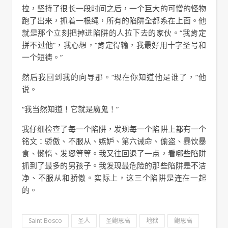
拉，坚持了很长一段时间之后，一个巨大的可憎的怪物
跑了出来，抓着一根绳，所有的陷阱全都系在上面。他
就是那个立刻把掉进陷阱的人拉下去的家伙。“我肯定
拼不过他”，我心想，“肯定得输，我最好用十字圣号和
一个短祷。”
然后我回到我的向导那。“现在你知道他是谁了，”他
说。
“我当然知道！它就是魔鬼！”
我仔细检查了每一个陷阱，发现每一个陷阱上都有一个
铭文：骄傲、不服从、嫉妒、第六诫命、偷盗、暴饮暴
食、懒惰、发怒等等。我又往回退了一点，看哪些陷阱
抓到了最多的男孩子。我发现最危险的那些陷阱是不洁
净、不服从和骄傲。实际上，这三个陷阱是连在一起
的。
Saint Bosco
圣人
圣鲍思高
地狱
鲍思高