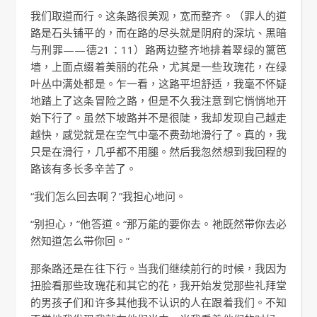
我们取道而行。这条路很美观，宽而整齐。（罪人的道
路是石头铺平的，而在路的尽头就是阴府的深坑、黑暗
与刑罪——德21：11）路两边整齐地排着翠绿的篱笆
墙，上面点缀着美丽的花朵，尤其是一些玫瑰花，在绿
叶丛中满处都是。乍一看，这路平坦舒适，我毫不怀疑
地踏上了这条冒险之路，但是不久我注意到它悄悄地开
始下行了。虽然下坡路并不是很陡，我却发现自己越走
越快，感觉就是在空气中毫不费劲地滑行了。真的，我
只是在滑行，几乎都不用腿。然后我忽然想到我回程的
路该有多长多辛苦了。
“我们怎么回去啊？”我担心地问。
“别担心，”他答道。“那万能的要你去。祂既然带你去必
然知道怎么带你回。”
那条路还是在往下行。当我们继续前行的时候，我因为
扭脸看那些玫瑰花和其它的花，我开始发觉那些礼拜堂
的男孩子们和许多其他我不认识的人在跟着我们。不知