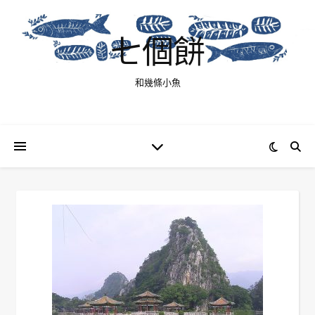
七個餅
和幾條小魚