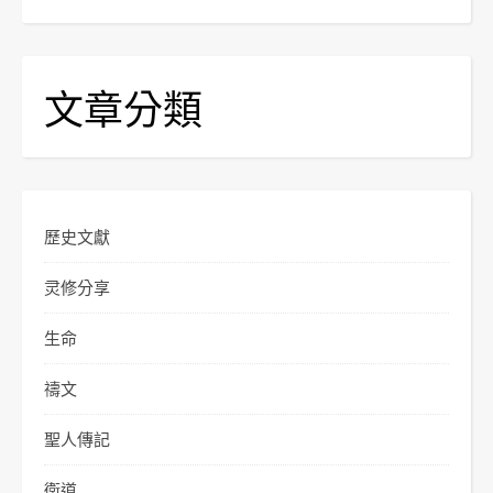
文章分類
歷史文獻
灵修分享
生命
禱文
聖人傳記
衛道