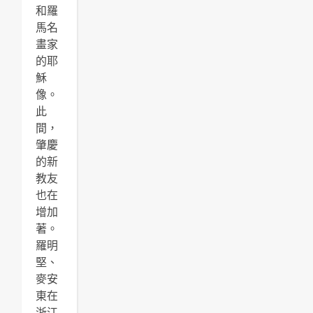
和羅
馬名
畫家
的耶
穌
像。
此
間，
肇慶
的新
教友
也在
增加
著。
羅明
堅、
麥安
東在
浙江