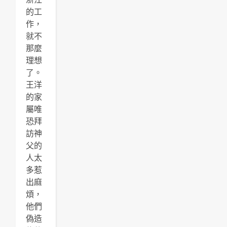
的工
作，
就不
那麼
理想
了。
王洋
的家
屬唯
恐拜
訪神
父的
人太
多惹
出麻
煩，
他們
偽造