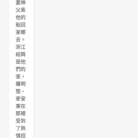
要神
父乘
他的
船回
家鄉
去。
浙江
紹興
是他
們的
家，
羅明
堅、
麥安
東在
那裡
受到
了熱
情招