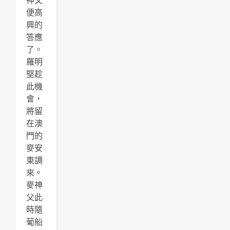
神父
便高
興的
答應
了。
羅明
堅趁
此機
會，
將留
在澳
門的
麥安
東調
來。
麥神
父此
時隨
葡船