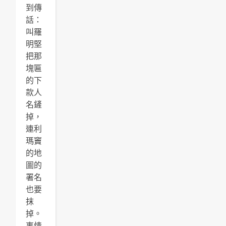
到傳
話：
叫羅
明堅
把那
塊匾
的下
款人
名鏟
掉，
連利
瑪竇
的地
圖的
署名
也要
抹
掉。
事情