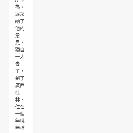
為。
羅采
納了
他的
意
見，
獨自
一人
去
了，
到了
廣西
桂
林，
住在
一個
無職
無權