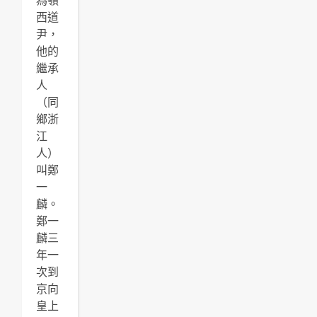
為嶺
西道
尹，
他的
繼承
人
（同
鄉浙
江
人）
叫鄭
一
麟。
鄭一
麟三
年一
次到
京向
皇上