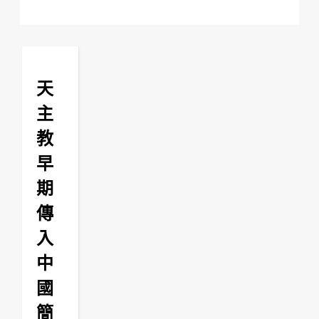
天
主
教
早
期
傳
入
中
國
簡