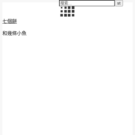
七個餅
和幾條小魚