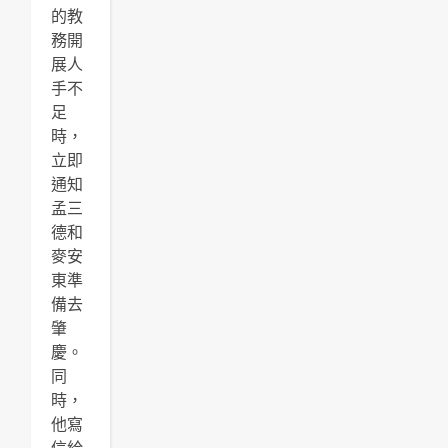
的教
務開
展人
手不
足
時，
立即
通知
孟三
德和
麥安
東準
備去
肇
慶。
同
時，
他寫