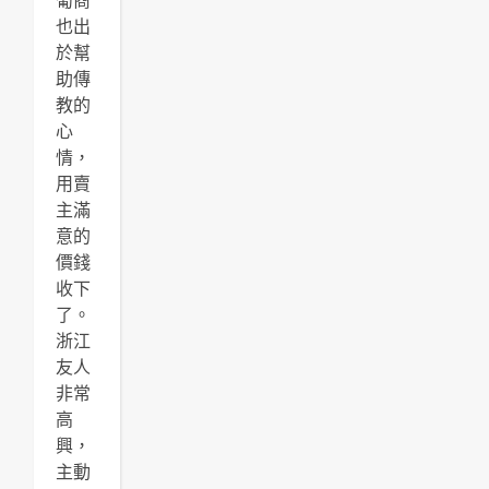
葡商
也出
於幫
助傳
教的
心
情，
用賣
主滿
意的
價錢
收下
了。
浙江
友人
非常
高
興，
主動