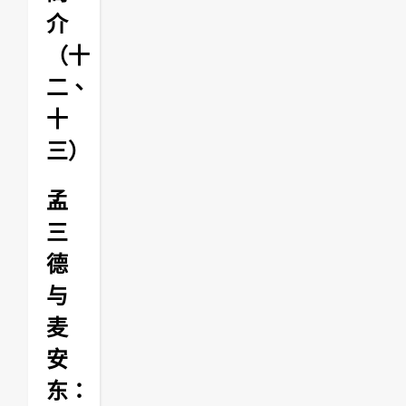
介
（十
二、
十
三）
孟
三
德
与
麦
安
东：