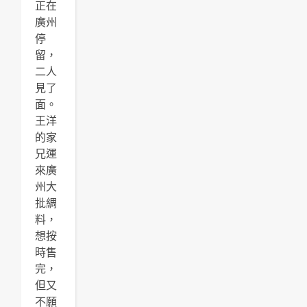
正在
廣州
停
留，
二人
見了
面。
王洋
的家
兄運
來廣
州大
批綢
料，
想按
時售
完，
但又
不願