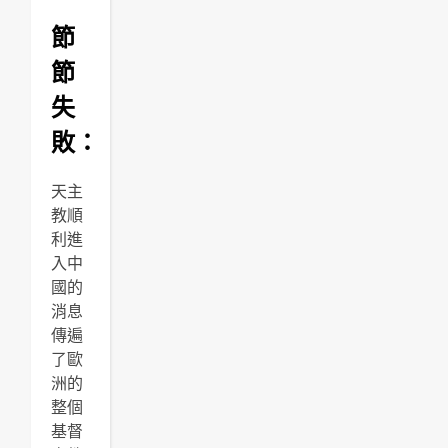
節
節
失
敗：
天主
教順
利進
入中
國的
消息
傳遍
了歐
洲的
整個
基督