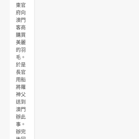
東官
府向
澳門
客商
購買
美麗
的羽
毛。
於是
長官
用船
將羅
神父
送到
澳門
辦此
事。
辦完