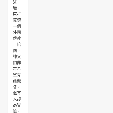
述
職，
原打
算讓
一個
外國
傳教
士陪
同，
神父
們非
常希
望有
此機
會，
但有
人認
為冒
險，