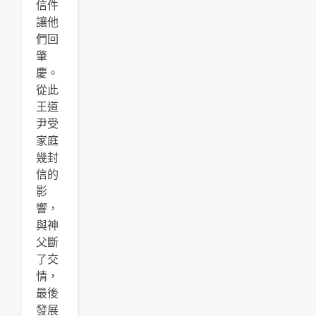
信件
讓他
們回
肇
慶。
從此
王道
尹受
家庭
幾封
信的
影
響，
與神
父斷
了交
情，
最後
發展