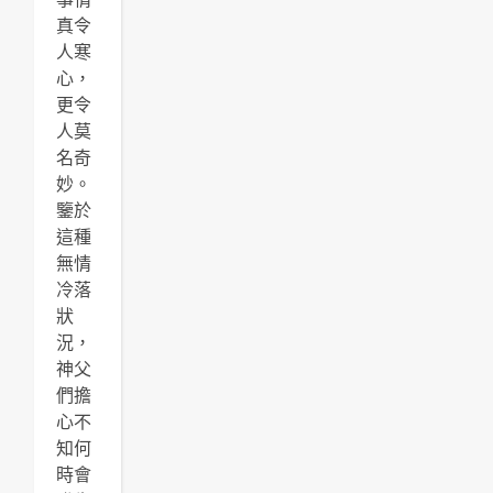
真令
人寒
心，
更令
人莫
名奇
妙。
鑒於
這種
無情
冷落
狀
況，
神父
們擔
心不
知何
時會