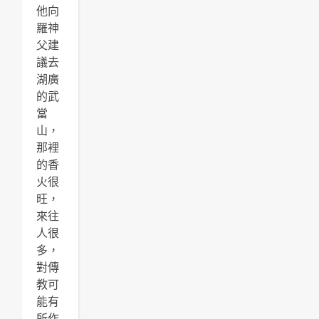
他向
羅神
父建
議去
湖廣
的武
當
山，
那裡
的香
火很
旺，
來往
人很
多，
對傳
教可
能有
所作