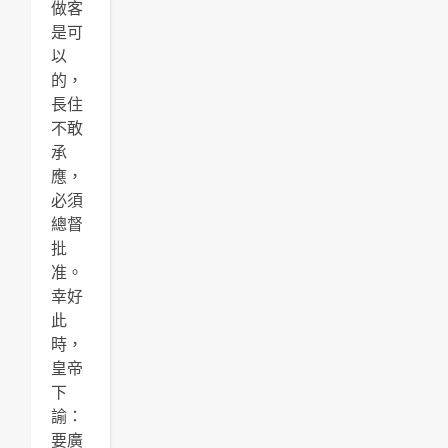
做客
是可
以
的，
長住
不敢
承
應，
必須
總督
批
准。
幸好
此
時，
皇帝
下
諭：
要廣