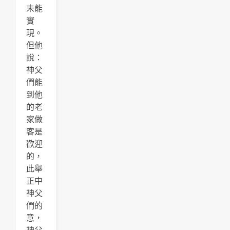
未能
實
現。
但他
說：
神父
們能
到他
的老
家做
客是
歡迎
的，
此舉
正中
神父
們的
意，