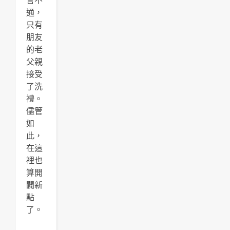
言不
通，
只有
朋友
的老
父親
接受
了洗
禮。
儘管
如
此，
在這
裡也
算開
闢新
點
了。