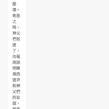
壓
價。
焦急
之
時，
神父
們知
道
了，
向葡
商說
明瞭
嶺西
道尹
和神
父們
的友
誼，