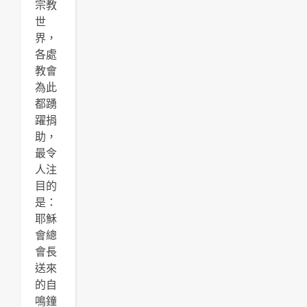
宗教
世
界，
各處
教會
為此
都踴
躍捐
助，
最令
人注
目的
是：
耶穌
會總
會長
送來
的自
鳴鐘