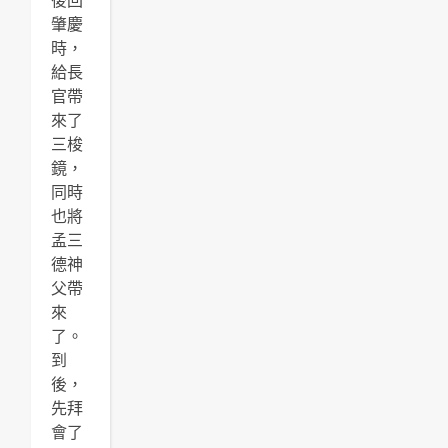
後回
肇慶
時，
給長
官帶
來了
三梭
鏡，
同時
也將
孟三
德神
父帶
來
了。
到
後，
先拜
會了