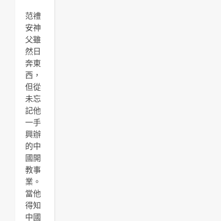
范禮
安神
父雖
然日
奔東
西，
但從
未忘
記他
一手
興辦
的中
國開
教事
業。
當他
得知
中國