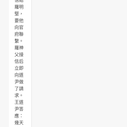
信給
羅明
堅，
要他
向官
府聯
繫。
羅神
父接
信后
立即
向道
尹做
了請
求。
王道
尹答
應：
幾天