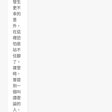
發生
更不
幸的
意
外，
在這
裡恐
怕是
站不
住腳
了。
建堂
時，
曾提
到一
個叫
譚君
諭的
人，