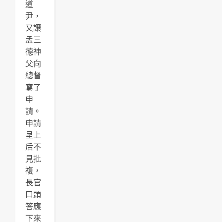
道
尹，
又讓
孟三
德神
父向
總督
寫了
申
請。
申請
呈上
后不
見批
複，
長官
口頭
答應
下來