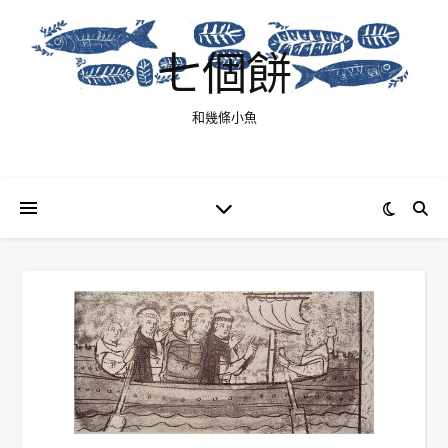
七個餅
和幾條小魚