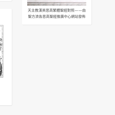
天主教漢英思高繁體聖經對照——由
聖方濟各思高聖經推廣中心網站發佈