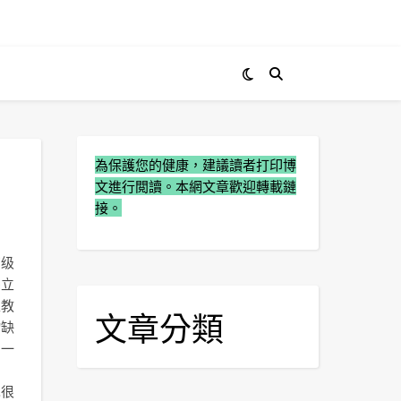
為保護您的健康，建議讀者打印博
文進行閲讀。本網文章歡迎轉載鏈
接。
高级
宗立
主教
文章分類
物缺
。一
也很