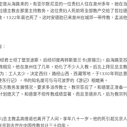
定是从海路来的。有亚尔默尼亚的一位贵妇人住在泉州多年，她在
拉德主教去那里主持教务。这位贵妇人死前将全部教产交给了哲拉
，1322年裴也死了。这时安德肋已来泉州在城郊一带传教，孟派
有：
年经君士坦丁堡至波斯，后经印度再转斯里兰卡(原锡兰)，由海路至
教相见。他在泉州住了几年，劝化了不少人入教，后北上拜见总主
为：工人太少，决定西归，路经山西、西藏等地，于1330年到达
使东行记》，书的知名度可与马可波罗的《游记》相媲美。
东方教务发展情况，要求多派传教士，教宗答应了。和德里正准备
计划熄灭了。和德里不但传教成绩显著，而且圣德非凡，后为教宗
28年)总主教孟高维诺也离开了人间，享年八十一岁。他的死引起北京
来京到去世在中国传教共计三十四年。