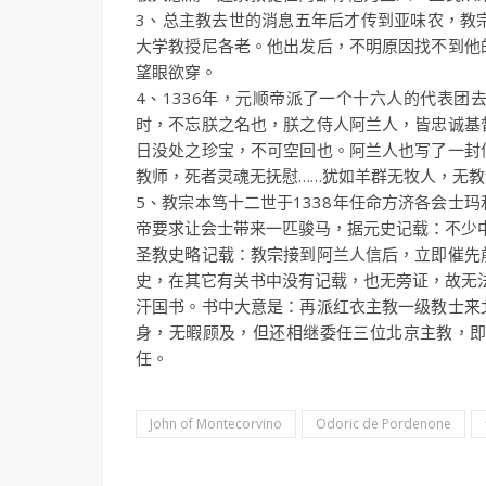
3、总主教去世的消息五年后才传到亚味农，教
大学教授尼各老。他出发后，不明原因找不到他
望眼欲穿。
4、1336年，元顺帝派了一个十六人的代表
时，不忘朕之名也，朕之侍人阿兰人，皆忠诚基
日没处之珍宝，不可空回也。阿兰人也写了一封
教师，死者灵魂无抚慰……犹如羊群无牧人，无
5、教宗本笃十二世于1338年任命方济各会士
帝要求让会士带来一匹骏马，据元史记载：不少
圣教史略记载：教宗接到阿兰人信后，立即催先
史，在其它有关书中没有记载，也无旁证，故无法
汗国书。书中大意是：再派红衣主教一级教士来
身，无暇顾及，但还相继委任三位北京主教，即1
任。
John of Montecorvino
Odoric de Pordenone