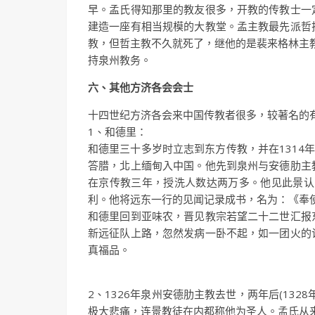
早。孟氏得知那里的教友很多，开教的传教士一
建造一座有相当规模的大教堂。孟主教最先派哲
教，但哲主教不久就死了，继他的是裴来格林主教
持泉州教务。
六、其他方济各会会士
十四世纪方济各会来中国传教者很多，较著名的
1、和德里：
和德里三十多岁时立志到东方传教，并在1314
答腊，北上缅甸入中国。他先到泉州与安德肋主
在京传教三年，授洗人数达两万多。他见此景认
利。他将远东一行的见闻记录成书，名为：《奉
和德里回到亚味农，晋见教宗若望二十二世汇报
新远征队上路，忽然发病一卧不起，如一团火的
真福品。
2、1326年泉州安德肋主教去世，两年后(13
极大悲痛，连景教徒在内都称他为圣人。孟氏从