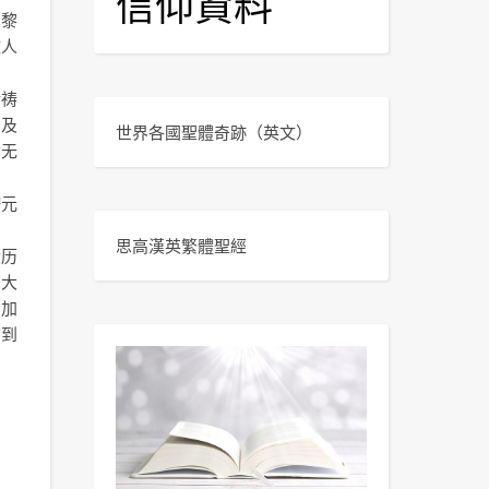
信仰資料
巴黎
牧人
祈祷
马及
世界各國聖體奇跡
（英文）
世无
按元
思高漢英繁體聖經
段历
帝大
患加
有到