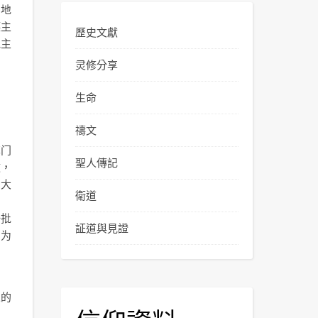
当地
德主
歷史文獻
他主
灵修分享
生命
禱文
苏门
聖人傳記
教，
意大
衛道
一批
証道與見證
列为
人的