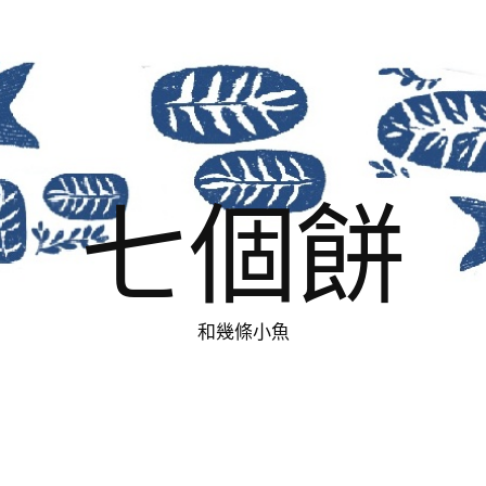
七個餅
和幾條小魚