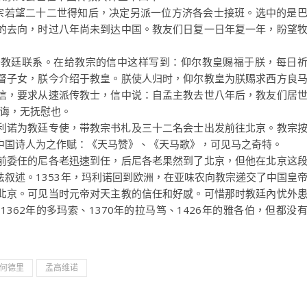
宗若望二十二世得知后，决定另派一位方济各会士接班。选中的是
的去向，时过八年尚未到达中国。教友们日复一日年复一年，盼望
团去教廷联系。在给教宗的信中这样写到：仰尔教皇赐福于朕，每日
督子女，朕今介绍于教皇。朕使人归时，仰尔教皇为朕赐求西方良
信，要求从速派传教士，信中说：自孟主教去世八年后，教友们居
教诲，无抚慰也。
玛利诺为教廷专使，带教宗书札及三十二名会士出发前往北京。教宗
中国诗人为之作赋：《天马赞》、《天马歌》，可见马之奇特。
前委任的尼各老迅速到任，后尼各老果然到了北京，但他在北京这
叙述。1353年，玛利诺回到欧洲，在亚味农向教宗递交了中国皇
北京。可见当时元帝对天主教的信任和好感。可惜那时教廷內忧外
362年的多玛索、1370年的拉马笃、1426年的雅各伯，但都没
何德里
孟高维诺