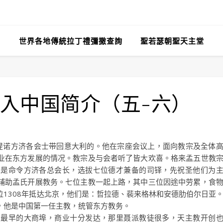
世界各地傳統拉丁禮彌撒查詢
聖若瑟朝聖天主堂
入中国简介（五-六）
连提诺方济各会士带回意大利的。他在宗座会议上，面向教宗及全体
业在东方发展的情况。教宗及与会者听了皆大欢喜。格来孟五世教
二是命令方济各总会长，选拔七位德才兼备的司铎，先祝圣他们为
辅助孟氏开展教务。七位主教一起上路，其中三位因途中劳累，食
1308年抵达北京，他们是：哲拉德、裴来格林和安德肋伯尔日亚
，他是中国第一任主教，统管东方教务。
发最早的大商埠，商业十分发达，那里聂派教徒很多，天主教开创