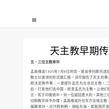
天主教早期传
五、三位主教来华
孟高维诺1305年1月8日的信，是由多玛斯托
教士以演讲的形式做汇报，详尽报告了天主的事
即决定两件事：一是提升孟氏为北京总主教，
后，打发他们去中国，祝圣孟氏为主教。让他们
乏，死于印度途中，另一位返回意大利。其他三位
切照教宗命令办理，孟高维诺升任东方全境主教
福建泉州，古代称刺桐，濒临东海，是我国开