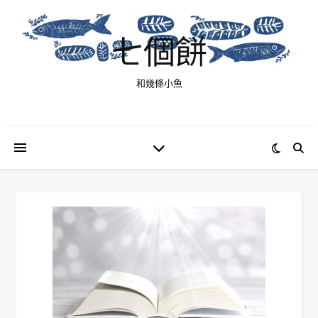
七個餅
和幾條小魚