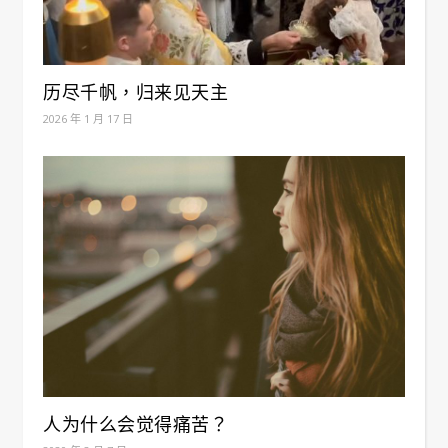
历尽千帆，归来见天主
2026 年 1 月 17 日
人为什么会觉得痛苦？