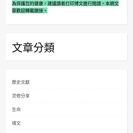
為保護您的健康，建議讀者打印博文進行閲讀。本網文
章歡迎轉載鏈接。
文章分類
歷史文獻
灵修分享
生命
禱文