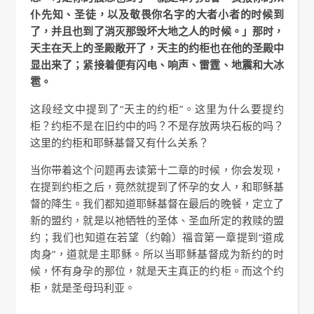
仆先知、圣徒，以及敬畏你名字的大者小者的时候到
了，并且也到了消灭那毁坏大地之人的时候。」那时，
天主在天上的圣殿敞开了，天主的约柜也在他的圣殿中
显出来了；紧接着便有闪电、响声、雷霆、地震和大冰
雹。
这段经文中提到了“天主的约柜”。这里为什么要提约
柜？约柜不是在旧约中的吗？不是存放两块石板的吗？
这里的约柜和耶稣基督又有什么关系？
当你带着这个问题再去读第十二章的时候，你会发现，
在提到约柜之后，竟然就提到了怀孕的女人，和耶稣基
督的降生。我们都知道耶稣基督在最后的晚餐，定立了
新的盟约，就是以祂牺牲的圣体、圣血所定的救赎的盟
约；我们也知道在若望（约翰）福音第一章提到“道成
肉身”，道就是主耶稣。所以当耶稣基督成为新约的时
候，怀有身孕的那位，就是天主真正的约柜。而这个约
柜，就是圣母玛利亚。