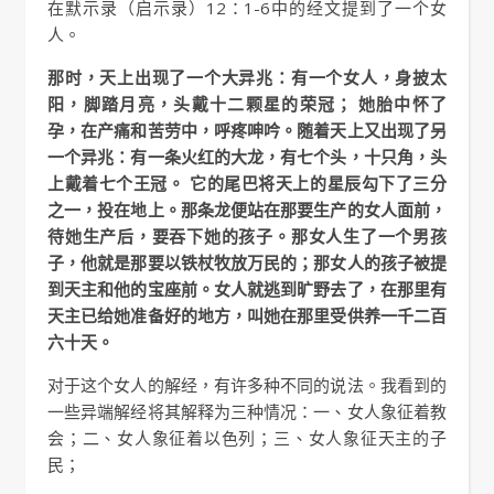
在默示录（启示录）12：1-6中的经文提到了一个女
人。
那时，天上出现了一个大异兆：有一个女人，身披太
阳，脚踏月亮，头戴十二颗星的荣冠； 她胎中怀了
孕，在产痛和苦劳中，呼疼呻吟。随着天上又出现了另
一个异兆：有一条火红的大龙，有七个头，十只角，头
上戴着七个王冠。 它的尾巴将天上的星辰勾下了三分
之一，投在地上。那条龙便站在那要生产的女人面前，
待她生产后，要吞下她的孩子。那女人生了一个男孩
子，他就是那要以铁杖牧放万民的；那女人的孩子被提
到天主和他的宝座前。女人就逃到旷野去了，在那里有
天主已给她准备好的地方，叫她在那里受供养一千二百
六十天。
对于这个女人的解经，有许多种不同的说法。我看到的
一些异端解经将其解释为三种情况：一、女人象征着教
会；二、女人象征着以色列；三、女人象征天主的子
民；