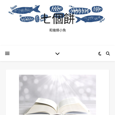
七個餅
和幾條小魚