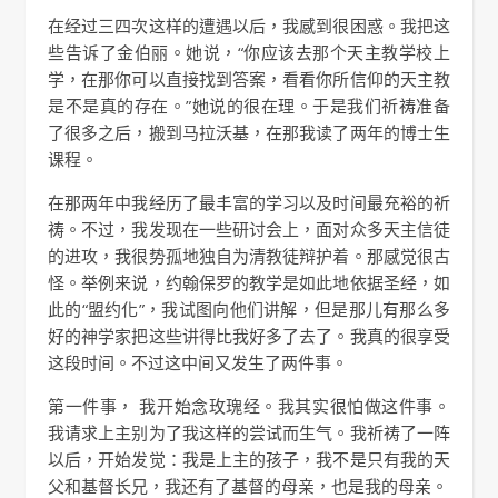
在经过三四次这样的遭遇以后，我感到很困惑。我把这
些告诉了金伯丽。她说，“你应该去那个天主教学校上
学，在那你可以直接找到答案，看看你所信仰的天主教
是不是真的存在。”她说的很在理。于是我们祈祷准备
了很多之后，搬到马拉沃基，在那我读了两年的博士生
课程。
在那两年中我经历了最丰富的学习以及时间最充裕的祈
祷。不过，我发现在一些研讨会上，面对众多天主信徒
的进攻，我很势孤地独自为清教徒辩护着。那感觉很古
怪。举例来说，约翰保罗的教学是如此地依据圣经，如
此的“盟约化”，我试图向他们讲解，但是那儿有那么多
好的神学家把这些讲得比我好多了去了。我真的很享受
这段时间。不过这中间又发生了两件事。
第一件事， 我开始念玫瑰经。我其实很怕做这件事。
我请求上主别为了我这样的尝试而生气。我祈祷了一阵
以后，开始发觉：我是上主的孩子，我不是只有我的天
父和基督长兄，我还有了基督的母亲，也是我的母亲。