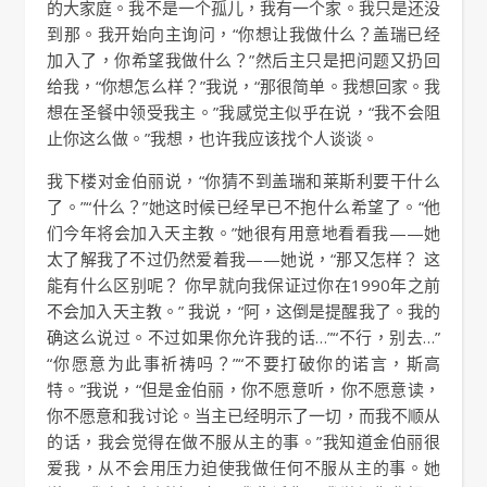
的大家庭。我不是一个孤儿，我有一个家。我只是还没
到那。我开始向主询问，“你想让我做什么？盖瑞已经
加入了，你希望我做什么？”然后主只是把问题又扔回
给我，“你想怎么样？”我说，“那很简单。我想回家。我
想在圣餐中领受我主。”我感觉主似乎在说，“我不会阻
止你这么做。”我想，也许我应该找个人谈谈。
我下楼对金伯丽说，“你猜不到盖瑞和莱斯利要干什么
了。”“什么？”她这时候已经早已不抱什么希望了。“他
们今年将会加入天主教。”她很有用意地看看我——她
太了解我了不过仍然爱着我——她说，“那又怎样？ 这
能有什么区别呢？ 你早就向我保证过你在1990年之前
不会加入天主教。” 我说，“阿，这倒是提醒我了。我的
确这么说过。不过如果你允许我的话…”“不行，别去…”
“你愿意为此事祈祷吗？”“不要打破你的诺言，斯高
特。”我说，“但是金伯丽，你不愿意听，你不愿意读，
你不愿意和我讨论。当主已经明示了一切，而我不顺从
的话，我会觉得在做不服从主的事。”我知道金伯丽很
爱我，从不会用压力迫使我做任何不服从主的事。她