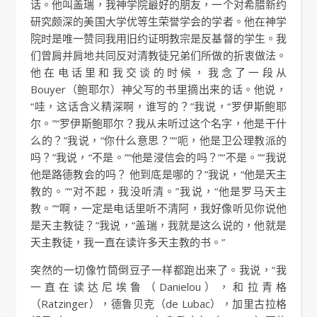
话。他叫盖瑞，我神学院最好的朋友，一个对希腊新约
研究颇深的美国大学优等生荣誉学会的学者。他在神学
院时是唯一赞同我用旧约证明教宗是反基督的学生。我
们曾肩并肩地共同反对清教徒兄弟们所做的折衷做法。
他在电话里和我交谈的时候，我念了一段从
Bouyer（鲍耶尔）神父写的书里摘出来的话。他说，
“哇，这话含义精深啊，谁写的？”我说，“罗伊斯鲍耶
尔。”“罗伊斯鲍耶尔？我从未听过这个名字，他是干什
么的？”我说，“你什么意思？”“呃，他是卫公理教派的
吗？”我说，“不是。”“他是浸信会的吗？”“不是。”“我说
他是路德教会的吗？ 他到底是哪的？”我说，“他是天主
教的。”“对不起，我没听清。”我说，“他是罗马天主
教。”“啊，一定是电话里听不清阿，我好像听见你说他
是天主教徒？”我说，“盖瑞，我就是这么说的，他就是
天主教徒，我一直在读许多天主教的书。”
突然的一切像竹筒倒豆子一样都跑出来了。我说，“我
一直在读达尼埃鲁（Danielou），和拉青格
（Ratzinger），德鲁贝克（de Lubac），加里古拉格