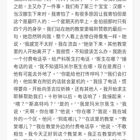
之前，主又办了一件事。我们有了第三个宝宝：汉娜。
当汉娜生下来时，我害怕了。有很多原因让我害怕但是
这个是最吓人的：一个星期天的早上，金伯丽那时只有
四个月的身孕。我们站在她的教堂里唱到赞歌的最后一
句，她忽然转向我，整个人看上去惨白得像鬼一样。她
说，“我感觉不太好，我在流血。”她坐下来，其他教堂
里的人开始离开了，我很慌，不知道该怎么办。我跑去
一个付费电话亭，给产科医生打电话，“医生在哪？”接
电话的说，“我不知道玛米尔医生在哪，现在是周日，
他有可能去外地了。” “你能给他打传呼吗？”“我们会打
的，他如果在附近的话就会复机的。” 我挂了电话，慌
得要命，开始向圣吉拉祈祷，还有其他人。我开始求主
耶稣帮助我们。十秒钟以后，电话响了，我接起来，
“喂？”“斯高特吗？” “是的。” “我是玛米尔医生。”我
说，“天啊，你在哪？”他说，“你在哪？”我说，我在城
外的一个区。他问，“到底哪儿？”“在这里的教堂。”“教
堂哪儿？”“我在教堂外边的付费电话亭。”他说，“不敢
相信，我今天正好到这个教堂来。我正在教堂的地下