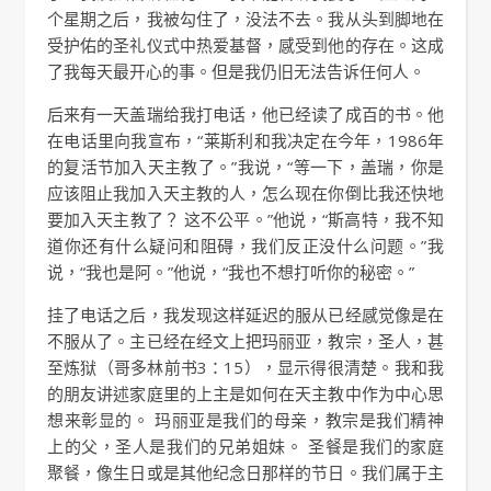
个星期之后，我被勾住了，没法不去。我从头到脚地在
受护佑的圣礼仪式中热爱基督，感受到他的存在。这成
了我每天最开心的事。但是我仍旧无法告诉任何人。
后来有一天盖瑞给我打电话，他已经读了成百的书。他
在电话里向我宣布，“莱斯利和我决定在今年，1986年
的复活节加入天主教了。”我说，“等一下，盖瑞，你是
应该阻止我加入天主教的人，怎么现在你倒比我还快地
要加入天主教了？ 这不公平。”他说，“斯高特，我不知
道你还有什么疑问和阻碍，我们反正没什么问题。”我
说，“我也是阿。”他说，“我也不想打听你的秘密。”
挂了电话之后，我发现这样延迟的服从已经感觉像是在
不服从了。主已经在经文上把玛丽亚，教宗，圣人，甚
至炼狱（哥多林前书3：15），显示得很清楚。我和我
的朋友讲述家庭里的上主是如何在天主教中作为中心思
想来彰显的。 玛丽亚是我们的母亲，教宗是我们精神
上的父，圣人是我们的兄弟姐妹。 圣餐是我们的家庭
聚餐，像生日或是其他纪念日那样的节日。我们属于主