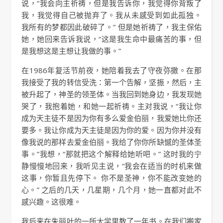
说，“我会向主祈祷，但是我告诉你，我觉得你背叛了
我，我觉得自己被抛弃了。我从未感受到如此孤独。
我所有的梦都因此破碎了。” 但是她祈祷了，我主保佑
她，她回来告诉我说，“这是我生命中最痛苦的事，但
是我想这是主想让我做的事。”
在1986年复活节前夜，她陪着我去了守夜弥撒。在那
我接受了我的转信受洗：第一个告解，坚振，然后，主
被升起了，神圣的领圣体。当我回到她身边，我发现她
哭了，我抱着她，和她一起祈祷。主对我说，“我让你
成为天主徒不是因为你有多么爱金伯丽，我爱她比你还
要多。我让你成为天主徒是因为你的爱。因为你并没有
像我说的那样去爱金伯丽。我给了你你所缺憾的圣体圣
事。”我想，“那就把这个解释给她听吧。” 这时我的宁
静慢慢地回来，我听见主说，“我会在适当的时机来做
这事，你暂且先停下。 你不是圣神，你不能改变她的
心。” 之后的几天，几星期，几个月，她一直都对此不
感兴趣。这很难。
我后来在朱丽叶的一所大学里教了一年书。在我们搬家