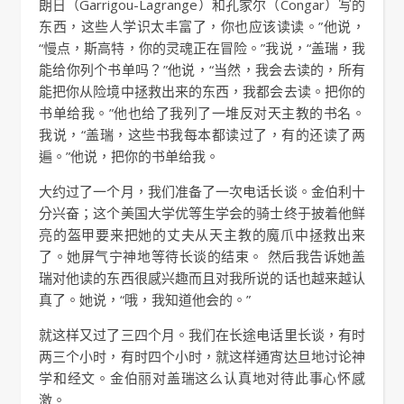
朗日（Garrigou-Lagrange）和孔家尔（Congar）写的
东西，这些人学识太丰富了，你也应该读读。”他说，
“慢点，斯高特，你的灵魂正在冒险。”我说，“盖瑞，我
能给你列个书单吗？”他说，“当然，我会去读的，所有
能把你从险境中拯救出来的东西，我都会去读。把你的
书单给我。”他也给了我列了一堆反对天主教的书名。
我说，“盖瑞，这些书我每本都读过了，有的还读了两
遍。”他说，把你的书单给我。
大约过了一个月，我们准备了一次电话长谈。金伯利十
分兴奋；这个美国大学优等生学会的骑士终于披着他鲜
亮的盔甲要来把她的丈夫从天主教的魔爪中拯救出来
了。她屏气宁神地等待长谈的结束。 然后我告诉她盖
瑞对他读的东西很感兴趣而且对我所说的话也越来越认
真了。她说，“哦，我知道他会的。”
就这样又过了三四个月。我们在长途电话里长谈，有时
两三个小时，有时四个小时，就这样通宵达旦地讨论神
学和经文。金伯丽对盖瑞这么认真地对待此事心怀感
激。