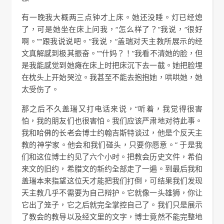
有一晚我大概两三点钟才上床。她还没睡。灯已经熄
了，可是她坐在床上问我，“怎么样了？”我说，“很好
啊。”“跟我说说吧。”我说，“盖瑞对天主教所展示的经
文真解感到极其振奋。”“什妈？！”我看不清她的脸，但
是我能感觉到她瘫在床上时把床沉下去一截。她把脸埋
在枕头上开始哭泣。我甚至不能去抱抱她，哄哄她，她
太受伤了。
那之后不久盖瑞又打电话来说，“听着，我觉得很害
怕，我的朋友们也很害怕。我们应该严肃地对待此事。
我和哈佛的长老会博士约翰吉斯特谈过，他是个反天主
教的神学家。他会和我们碰头，只要你愿意。” 于是我
们和这位博士约见了六个小时。把教会历史文件，希伯
来文的旧约，希腊文的新约全部走了一遍。到最后我和
盖瑞本来指望这位天才能把我们打倒，可结果我们发现
天主教几乎不需要为自己辩护。它就像一头雄狮，你让
它出了笼子，它之后就完全掌控自己了。我们只是展示
了教会的教导以及经文里的文字，博士竟然不能完整地