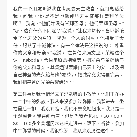
我的一个朋友听说我在考虑去天主教堂，就打电话给
我，问我，“你是不是也像那些天主徒那样崇拜圣母
啊？” 我说，“他们并没有崇拜圣母； 他们荣耀圣母。”
“呃，这有什么不同呢？”我说，“让我来解释。当耶稣接
受了他天父的召唤，成为一个人的时候，他接受了责
任，服从了十诫律法。有一个律法是这样说的：“尊重
你的父亲和母亲。”我说，“在希伯来原文里，荣耀这个
词，Kaboda，希伯来原意指赞美，把光荣与荣耀给与
你的父亲和母亲。基督通过荣耀自己天上的父，以及把
自己神圣的光荣给与他的妈妈，把诫命充实得更完美。
我们把基督的光荣荣耀给她。”
第二件事是我悄悄溜去了玛凯特的小教堂。他们正在办
一个中午的弥散。我从来没参加过弥撒。我溜进去，坐
在最后一排。我没有跪，我也不愿意站起来。我只是一
个观察者。我在那看着。但是当我看见40，50，60，
80，100多个普通民众这样走进来，跪下，祈祷，参加
中午弥撒的时候，我很惊讶。我从来没见过这个。