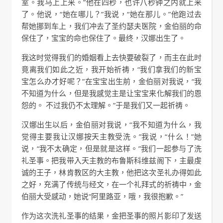
室。我马上上来。”他在四秒，也许八秒钟之内就上来
了。他说，“她在哪儿？”我说，“她在那儿。”他跑过去
帮她挪到车上，我们冲去了圣约瑟夫医院，金伯丽的命
保住了，宝宝的命也保住了。最终，汉娜出生了。
我这时觉得我们的婚姻看上去快要破裂了，而主在此时
竟离我们如此之近，我开始祈祷，“我们拿我们的新宝
宝怎么办才好呢？”在宝宝出生前，金伯丽对我说，“我
不知道为什么，但是我感觉主是让宝宝来化解我们的恩
怨的。 不过我仍不太理解。”于是我们又一起祈祷。
汉娜出生以后，金伯丽对我说，“我不知道为什么，我
觉得主要我让汉娜按天主教受洗。”我说，“什么！”她
说，“我不太确定，但是就是这样。”我们一起参与了洗
礼圣事。把我带入天主教的布鲁斯科维兹阁下，主最虔
诚的王子，林肯教区的大主教，他把这次圣礼办得如此
之好，充满了传统与经文，在一个礼拜式的祈祷中，金
伯丽大受感动，她说“阿里路亚，哦，我很抱歉。”
作为这次洗礼圣事的结果，金把圣事的照片影印了发送