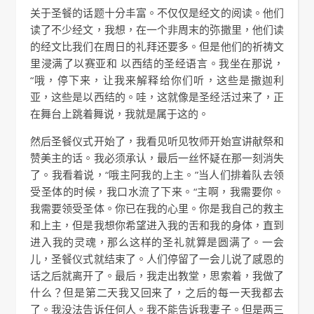
关于圣餐的话题十分丰富。不仅仅是经文的阅读。他们
读了不少经文，我想，在一个非周末的弥撒里，他们读
的经文比我们在周日的礼拜还要多。但是他们的祈祷文
里浸满了以赛亚和 以西结的圣经语言。我坐在那说，
“哦，停下来，让我来解释给你们听，这些是撒迦利
亚，这些是以西结的。哇，这就像是圣经活过来了，正
在舞台上跳着舞说，我就是属于这的。
然后圣餐仪式开始了，我看见听见牧师开始宣讲献祭和
赞美主的话。我必须承认，最后一丝怀疑在那一刻消失
了。我看着说，“哦主阿我的上主。”当人们排着队去领
受圣体的时候，我口水流了下来。“主啊，我需要你。
我需要领受圣体。你已在我的心里。你是我自己的救主
和上主，但是我想你希望进入我的舌和我的身体，直到
进入我的灵魂，那么这样的圣礼就算是圆满了。一会
儿，圣餐仪式就结束了。人们停留了一会儿说了感恩的
话之后就离开了。最后，我走出教堂，思索着，我做了
什么？但是第二天我又回来了，之后的每一天我都去
了。我没法告诉任何人。我不能告诉我妻子。但是两三