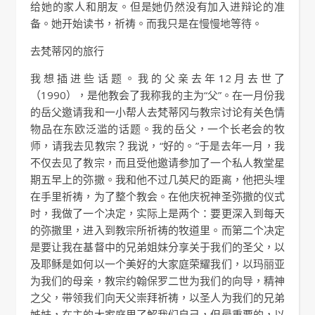
给她的家人和朋友。但是她仍然没有加入进辩论的准
备。她开始读书，祈祷。而我只是在慢慢地等待。
去梵蒂冈的旅行
我想插进些话题。我的父亲去年12月去世了
（1990），是他教会了我称我的主为“父”。在一月份我
的岳父邀请我和一小帮人去梵蒂冈与教宗讨论有关色情
物品在东欧泛滥的话题。我的岳父，一个长老会的牧
师，请我去见教宗？我说，“好的。”于是去年一月，我
不仅去见了教宗，而且受他邀请参加了一个私人教堂星
期五早上的弥撒。我和他不过几英尺的距离，他把头埋
在手里祈祷，为了整个教会。在他庆祝神圣弥撒的仪式
时，我做了一个决定，实际上是两个：要更深入到每天
的弥撒里，进入到教宗所祈祷的牧道里。而第二个决定
是要让我在基督中的兄弟姐妹分享关于我们的圣父，以
及耶稣是如何以一个美好的大家庭荣耀我们，以玛丽亚
为我们的母亲，教宗约翰保罗二世为我们的向导，精神
之父，带领我们向天父崇拜祈祷，以圣人为我们的兄弟
姊妹，在主的大家庭里了解我们自己，但最重要的，以