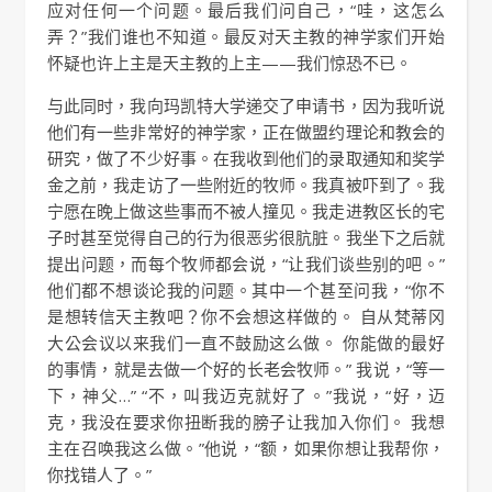
应对任何一个问题。最后我们问自己，“哇，这怎么
弄？”我们谁也不知道。最反对天主教的神学家们开始
怀疑也许上主是天主教的上主——我们惊恐不已。
与此同时，我向玛凯特大学递交了申请书，因为我听说
他们有一些非常好的神学家，正在做盟约理论和教会的
研究，做了不少好事。在我收到他们的录取通知和奖学
金之前，我走访了一些附近的牧师。我真被吓到了。我
宁愿在晚上做这些事而不被人撞见。我走进教区长的宅
子时甚至觉得自己的行为很恶劣很肮脏。我坐下之后就
提出问题，而每个牧师都会说，“让我们谈些别的吧。”
他们都不想谈论我的问题。其中一个甚至问我，“你不
是想转信天主教吧？你不会想这样做的。 自从梵蒂冈
大公会议以来我们一直不鼓励这么做。 你能做的最好
的事情，就是去做一个好的长老会牧师。” 我说，“等一
下，神父…” “不，叫我迈克就好了。”我说，“好，迈
克，我没在要求你扭断我的膀子让我加入你们。 我想
主在召唤我这么做。”他说，“额，如果你想让我帮你，
你找错人了。”