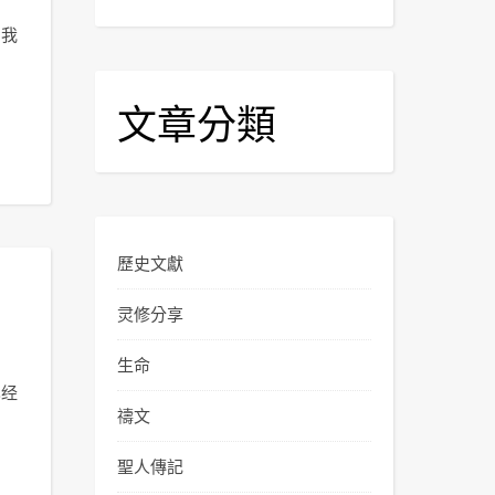
，我
文章分類
歷史文獻
灵修分享
生命
已经
禱文
聖人傳記