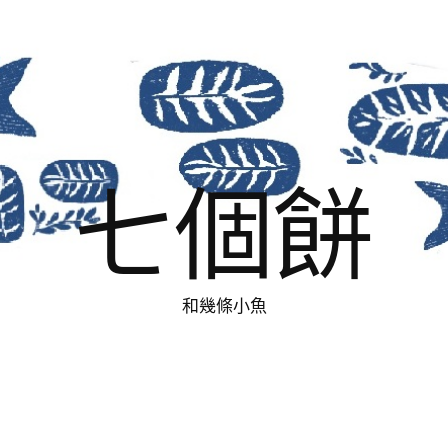
七個餅
和幾條小魚