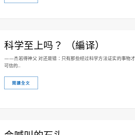
科学至上吗？ （編译）
——杰若得神父 对还是错：只有那些经过科学方法证实的事物
可信的...
閱讀全文
会喊叫的石头