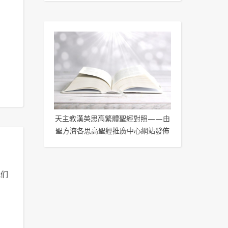
天主教漢英思高繁體聖經對照——由
聖方濟各思高聖經推廣中心網站發佈
我们