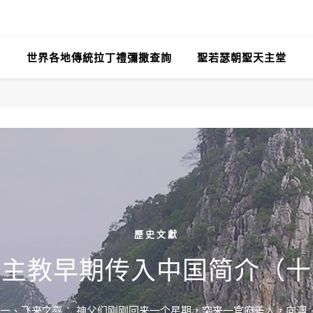
世界各地傳統拉丁禮彌撒查詢
聖若瑟朝聖天主堂
歷史文獻
天主教早期传入中国简介（十
一、飞来之喜： 神父们刚刚回来一个星期，突来一官府差人，向澳...